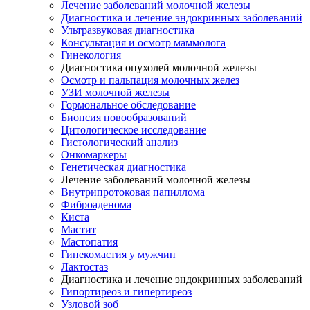
Лечение заболеваний молочной железы
Диагностика и лечение эндокринных заболеваний
Ультразвуковая диагностика
Консультация и осмотр маммолога
Гинекология
Диагностика опухолей молочной железы
Осмотр и пальпация молочных желез
УЗИ молочной железы
Гормональное обследование
Биопсия новообразований
Цитологическое исследование
Гистологический анализ
Онкомаркеры
Генетическая диагностика
Лечение заболеваний молочной железы
Внутрипротоковая папиллома
Фиброаденома
Киста
Мастит
Мастопатия
Гинекомастия у мужчин
Лактостаз
Диагностика и лечение эндокринных заболеваний
Гипортиреоз и гипертиреоз
Узловой зоб