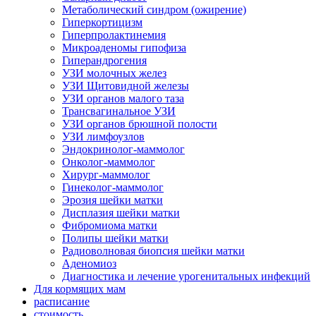
Метаболический синдром (ожирение)
Гиперкортицизм
Гиперпролактинемия
Микроаденомы гипофиза
Гиперандрогения
УЗИ молочных желез
УЗИ Щитовидной железы
УЗИ органов малого таза
Трансвагинальное УЗИ
УЗИ органов брюшной полости
УЗИ лимфоузлов
Эндокринолог-маммолог
Онколог-маммолог
Хирург-маммолог
Гинеколог-маммолог
Эрозия шейки матки
Дисплазия шейки матки
Фибромиома матки
Полипы шейки матки
Радиоволновая биопсия шейки матки
Аденомиоз
Диагностика и лечение урогенитальных инфекций
Для кормящих мам
расписание
стоимость