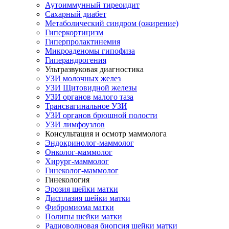
Аутоиммунный тиреоидит
Сахарный диабет
Метаболический синдром (ожирение)
Гиперкортицизм
Гиперпролактинемия
Микроаденомы гипофиза
Гиперандрогения
Ультразвуковая диагностика
УЗИ молочных желез
УЗИ Щитовидной железы
УЗИ органов малого таза
Трансвагинальное УЗИ
УЗИ органов брюшной полости
УЗИ лимфоузлов
Консультация и осмотр маммолога
Эндокринолог-маммолог
Онколог-маммолог
Хирург-маммолог
Гинеколог-маммолог
Гинекология
Эрозия шейки матки
Дисплазия шейки матки
Фибромиома матки
Полипы шейки матки
Радиоволновая биопсия шейки матки