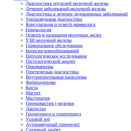
Диагностика опухолей молочной железы
Лечение заболеваний молочной железы
Диагностика и лечение эндокринных заболеваний
Ультразвуковая диагностика
Консультация и осмотр маммолога
Гинекология
Осмотр и пальпация молочных желез
УЗИ молочной железы
Гормональное обследование
Биопсия новообразований
Цитологическое исследование
Гистологический анализ
Онкомаркеры
Генетическая диагностика
Внутрипротоковая папиллома
Фиброаденома
Киста
Мастит
Мастопатия
Гинекомастия у мужчин
Лактостаз
Гипортиреоз и гипертиреоз
Узловой зоб
Аутоиммунный тиреоидит
Сахарный диабет