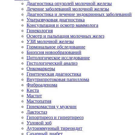
Диагностика опухолей молочной железы
Лечение заболеваний молочной железы
Диагностика и лечение эндокринных заболеваний
Ультразвуковая диагностика
Консультация и осмотр маммолога
Гинекология
Осмотр и пальпация молочных желез
УЗИ молочной железы
Гормональное обследование
Биопсия новообразований
Цитологическое исследование
Гистологический анализ
Онкомаркеры
Генетическая диагностика
Внутрипротоковая папиллома
Фиброаденома
Киста
Мастит
Мастопатия
Гинекомастия у мужчин
Лактостаз
Гипортиреоз и гипертиреоз
Узловой зоб
Аутоиммунный тиреоидит
Сахарный диабет