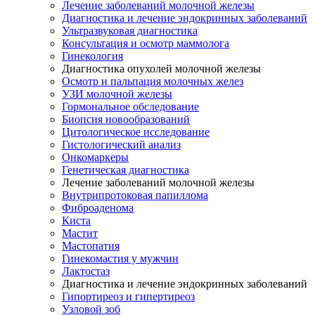
Лечение заболеваний молочной железы
Диагностика и лечение эндокринных заболеваний
Ультразвуковая диагностика
Консультация и осмотр маммолога
Гинекология
Диагностика опухолей молочной железы
Осмотр и пальпация молочных желез
УЗИ молочной железы
Гормональное обследование
Биопсия новообразований
Цитологическое исследование
Гистологический анализ
Онкомаркеры
Генетическая диагностика
Лечение заболеваний молочной железы
Внутрипротоковая папиллома
Фиброаденома
Киста
Мастит
Мастопатия
Гинекомастия у мужчин
Лактостаз
Диагностика и лечение эндокринных заболеваний
Гипортиреоз и гипертиреоз
Узловой зоб