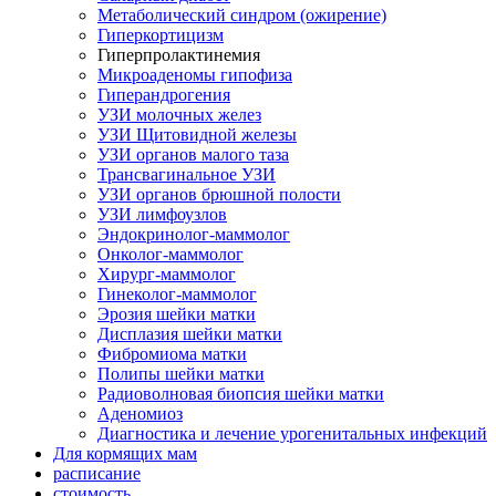
Метаболический синдром (ожирение)
Гиперкортицизм
Гиперпролактинемия
Микроаденомы гипофиза
Гиперандрогения
УЗИ молочных желез
УЗИ Щитовидной железы
УЗИ органов малого таза
Трансвагинальное УЗИ
УЗИ органов брюшной полости
УЗИ лимфоузлов
Эндокринолог-маммолог
Онколог-маммолог
Хирург-маммолог
Гинеколог-маммолог
Эрозия шейки матки
Дисплазия шейки матки
Фибромиома матки
Полипы шейки матки
Радиоволновая биопсия шейки матки
Аденомиоз
Диагностика и лечение урогенитальных инфекций
Для кормящих мам
расписание
стоимость