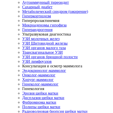
Аутоиммунный тиреоидит
Сахарный диабет
Метаболический синдром (ожирение)
Гиперкортицизм
Гиперпролактинемия
Микроаденомы гипофиза
Гиперандрогения
Ультразвуковая диагностика
УЗИ молочных желез
УЗИ Щитовидной железы
УЗИ органов малого таза
Трансвагинальное УЗИ
УЗИ органов брюшной полости
УЗИ лимфоузлов
Консультация и осмотр маммолога
Эндокринолог-маммолог
Онколог-маммолог
Хирург-маммолог
Гинеколог-маммолог
Гинекология
Эрозия шейки матки
Дисплазия шейки матки
Фибромиома матки
Полипы шейки матки
Радиоволновая биопсия шейки матки