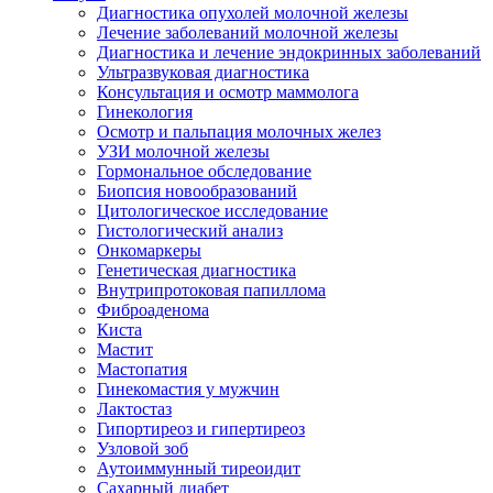
Диагностика опухолей молочной железы
Лечение заболеваний молочной железы
Диагностика и лечение эндокринных заболеваний
Ультразвуковая диагностика
Консультация и осмотр маммолога
Гинекология
Осмотр и пальпация молочных желез
УЗИ молочной железы
Гормональное обследование
Биопсия новообразований
Цитологическое исследование
Гистологический анализ
Онкомаркеры
Генетическая диагностика
Внутрипротоковая папиллома
Фиброаденома
Киста
Мастит
Мастопатия
Гинекомастия у мужчин
Лактостаз
Гипортиреоз и гипертиреоз
Узловой зоб
Аутоиммунный тиреоидит
Сахарный диабет