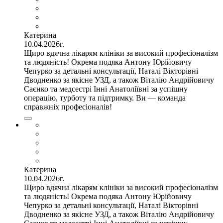
Катерина
10.04.2026г.
Щиро вдячна лікарям клініки за високий професіоналізм
та людяність! Окрема подяка Антону Юрійовичу
Чепурко за детальні консультації, Наталі Вікторівні
Дводненко за якісне УЗД, а також Віталію Андрійовичу
Саєнко та медсестрі Інні Анатоліївні за успішну
операцію, турботу та підтримку. Ви — команда
справжніх професіоналів!
Катерина
10.04.2026г.
Щиро вдячна лікарям клініки за високий професіоналізм
та людяність! Окрема подяка Антону Юрійовичу
Чепурко за детальні консультації, Наталі Вікторівні
Дводненко за якісне УЗД, а також Віталію Андрійовичу