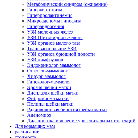
Метаболический синдром (ожирение)
Гиперкортицизм
Гиперпролактинемия
Микроаденомы гипофиза
Гиперандрогения
УЗИ молочных желез
УЗИ Щитовидной железы
УЗИ органов малого таза
Трансвагинальное УЗИ
УЗИ органов брюшной полости
УЗИ лимфоузлов
Эндокринолог-маммолог
Онколог-маммолог
Хирург-маммолог
Гинеколог-маммолог
Эрозия шейки матки
Дисплазия шейки матки
Фибромиома матки
Полипы шейки матки
Радиоволновая биопсия шейки матки
Аденомиоз
Диагностика и лечение урогенитальных инфекций
Для кормящих мам
расписание
стоимость