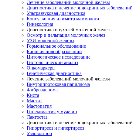
Лечение заболеваний молочной железы
Диагностика и лечение эндокринных заболеваний
Ультразвуковая диагностика
Консультация и осмотр маммолога
Гинекология
Диагностика опухолей молочной железы
Осмотр и пальпация молочных желез
УЗИ молочной железы
Гормональное обследование
Биопсия новообразований
Цитологическое исследование
Гистологический анализ
Онкомаркеры
Генетическая диагностика
Лечение заболеваний молочной железы
Внутрипротоковая папиллома
Фиброаденома
Киста
Мастит
Мастопатия
Гинекомастия у мужчин
Лактостаз
Диагностика и лечение эндокринных заболеваний
Гипортиреоз и гипертиреоз
Узловой зоб