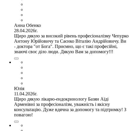
Анна Обенко
28.04.2026г.
Щиро дякую за високий рівень професіоналізму Чепурко
Антону Юрійовичу та Саєнко Віталію Андрійовичу. Ви
- доктора "от Бога". Приємно, що є такі професійні,
знаючі своє діло люди. Дякую Вам за допомогу!!!
Юлія
11.04.2026г.
Щиро дякую лікарю-ендокринологу Базян Аїді
Арменівні за професіоналізм, уважність і якісну
консультацію. Дуже вдячна за допомогу та підтримку! З
повагою!