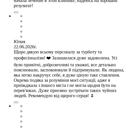
начала лечение в этой клинике, надеюсь на хороший
результат!
Юлия
22.06.2026г.
Щиро дякую всьому персоналу за турботу та
професіоналізм! ❤️ Залишилася дуже задоволена. Усі
були привітні, доброзичливі та уважні, все детально
пояснювали, заспокоювали й підтримували. Як людина,
яка легко накручує себе, я дуже ціную таке ставлення.
Окрема подяка за розуміння моєї ситуації, адже я
приїжджала з іншого міста і не могла щодня бути на
перев'язках. Дуже приємно зустрічати таких чуйних
людей. Рекомендую від щирого серця! 🌷