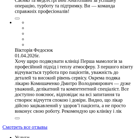
Саєнко та медсестрі Інні Анатоліївні за успішну
операцію, турботу та підтримку. Ви — команда
справжніх професіоналів!
Вікторія Федосюк
01.04.2026г.
Хочу щиро подякувати клініці Перша мамологія за
професійний підхід і теплу атмосферу. З першого візиту
відчувається турбота про пацієнтів, уважність до
деталей та високий рівень сервісу. Окрема подяка
лікарю Комишаченко Дмитро Володимирович — дуже
уважний, делікатний та компетентний спеціаліст. Все
доступно пояснює, відповідає на всі запитання та
створює відчуття спокою і довіри. Видно, що лікар
дійсно зацікавлений у здоров’ї пацієнта, а не просто
виконує свою роботу. Рекомендую цю клініку і лік
Смотреть все отзывы
Услуги