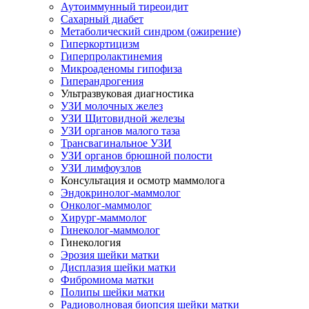
Аутоиммунный тиреоидит
Сахарный диабет
Метаболический синдром (ожирение)
Гиперкортицизм
Гиперпролактинемия
Микроаденомы гипофиза
Гиперандрогения
Ультразвуковая диагностика
УЗИ молочных желез
УЗИ Щитовидной железы
УЗИ органов малого таза
Трансвагинальное УЗИ
УЗИ органов брюшной полости
УЗИ лимфоузлов
Консультация и осмотр маммолога
Эндокринолог-маммолог
Онколог-маммолог
Хирург-маммолог
Гинеколог-маммолог
Гинекология
Эрозия шейки матки
Дисплазия шейки матки
Фибромиома матки
Полипы шейки матки
Радиоволновая биопсия шейки матки