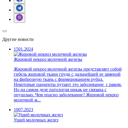
Другие новости
15
01.2024
Жировой некроз молочной железы
Жировой некроз молочной железы представляет собой
гибель жировой ткани груди с дальнейшей ее заменой
на фиброзную ткань с формированием рубца.
Некоторые пациенты путают это заболевание с раком.
Но на самом деле патология никак не связана с
опухолью. Чем опасно заболевание? Жировой некроз
молочной ж...
10
07.2023
Ушиб молочных желез