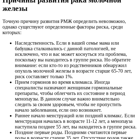
железы
Точную причину развития РМЖ определить невозможно,
однако существуют определенные факторы риска, среди
которых:
Наследственность. Если в вашей семье мама или
бабушка сталкивались с данной патологией, не
исключено, что и вас может коснуться эта проблема,
поскольку вы находитесь в группе риска. Но обратите
внимание: если кто-то из родственников обнаружил
опухоль молочной железы в возрасте старше 65-70 лет,
риск составляет только 1%.
Прием гормонов во время климакса. Иногда
специалисты назначают женщинам гормональные
препараты, чтобы облегчить их состояние в период
менопаузы. В данном случае важно внимательно
следить за своим здоровьем, чтобы не пропустить
начало заболевания, если оно возникнет.
Раннее начало менструаций или поздний климакс. Если
менструация началась в возрасте 11-12 лет, а менопауза
наступила позднее 55 лет, вы находитесь в группе риска.
Поздние первые роды. Поздними считаются первые
роды в возрасте старше 35 лет. Отсутствие родов также