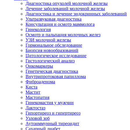
Диагностика опухолей молочной железы
Лечение заболеваний молочной железы
Диагностика и лечение эндокринных заболеваний
Ультразвуковая диагностика
Консультация и осмотр маммолога
Гинекология
Осмотр и пальпация молочных желез
УЗИ молочной железы
Гормональное обследование
Биопсия новообразований
Цитологическое исследование
Гистологический анализ
Онкомаркеры
Генетическая диагностика
Внутрипротоковая папиллома
Фиброаденома
Киста
Мастит
Мастопатия
Гинекомастия у мужчин
Лактостаз
Гипортиреоз и гипертиреоз
Узловой зоб
Аутоиммунный тиреоидит
Сахарный диабет