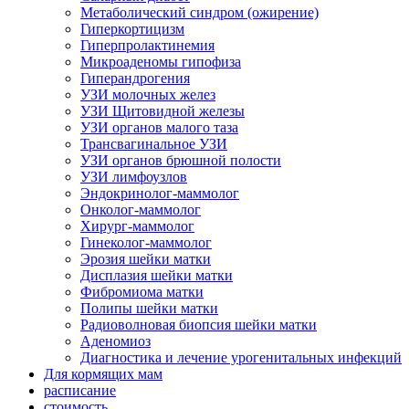
Метаболический синдром (ожирение)
Гиперкортицизм
Гиперпролактинемия
Микроаденомы гипофиза
Гиперандрогения
УЗИ молочных желез
УЗИ Щитовидной железы
УЗИ органов малого таза
Трансвагинальное УЗИ
УЗИ органов брюшной полости
УЗИ лимфоузлов
Эндокринолог-маммолог
Онколог-маммолог
Хирург-маммолог
Гинеколог-маммолог
Эрозия шейки матки
Дисплазия шейки матки
Фибромиома матки
Полипы шейки матки
Радиоволновая биопсия шейки матки
Аденомиоз
Диагностика и лечение урогенитальных инфекций
Для кормящих мам
расписание
стоимость