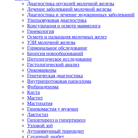
Диагностика опухолей молочной железы
Лечение заболеваний молочной железы
Диагностика и лечение эндокринных заболеваний
Ультразвуковая диагностика
Консультация и осмотр маммолога
Гинекология
Осмотр и пальпация молочных желез
УЗИ молочной железы
Гормональное обследование
Биопсия новообразований
Цитологическое исследование
Гистологический анализ
Онкомаркеры
Генетическая диагностика
Внутрипротоковая папиллома
Фиброаденома
Киста
Мастит
Мастопатия
Гинекомастия у мужчин
Лактостаз
Гипортиреоз и гипертиреоз
Узловой зоб
Аутоиммунный тиреоидит
Сахарный диабет