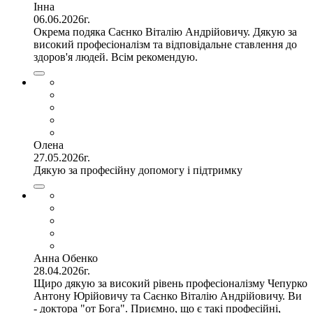
Інна
06.06.2026г.
Окрема подяка Саєнко Віталію Андрійовичу. Дякую за
високий професіоналізм та відповідальне ставлення до
здоров'я людей. Всім рекомендую.
Олена
27.05.2026г.
Дякую за професійну допомогу і підтримку
Анна Обенко
28.04.2026г.
Щиро дякую за високий рівень професіоналізму Чепурко
Антону Юрійовичу та Саєнко Віталію Андрійовичу. Ви
- доктора "от Бога". Приємно, що є такі професійні,