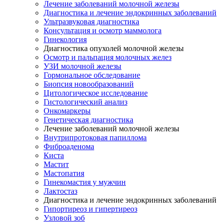
Лечение заболеваний молочной железы
Диагностика и лечение эндокринных заболеваний
Ультразвуковая диагностика
Консультация и осмотр маммолога
Гинекология
Диагностика опухолей молочной железы
Осмотр и пальпация молочных желез
УЗИ молочной железы
Гормональное обследование
Биопсия новообразований
Цитологическое исследование
Гистологический анализ
Онкомаркеры
Генетическая диагностика
Лечение заболеваний молочной железы
Внутрипротоковая папиллома
Фиброаденома
Киста
Мастит
Мастопатия
Гинекомастия у мужчин
Лактостаз
Диагностика и лечение эндокринных заболеваний
Гипортиреоз и гипертиреоз
Узловой зоб