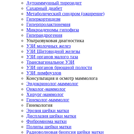
Аутоиммунный тиреоидит
Сахарный диабет
Метаболический синдром (ожирение)
Гиперкортицизм
Гиперпролактинемия
Микроаденомы гипофиза
Гиперандрогения
Ультразвуковая диагностика
УЗИ молочных желез
УЗИ Щитовидной железы
УЗИ органов малого таза
Трансвагинальное УЗИ
УЗИ органов брюшной полости
УЗИ лимфоузлов
Консультация и осмотр маммолога
Эндокринолог-маммолог
Онколог-маммолог
Хирург-маммолог
Гинеколог-маммолог
Гинекология
Эрозия шейки матки
Дисплазия шейки матки
Фибромиома матки
Полипы шейки матки
Радиоволновая биопсия шейки матки