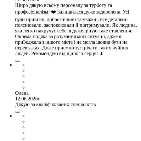
Щиро дякую всьому персоналу за турботу та
професіоналізм! ❤️ Залишилася дуже задоволена. Усі
були привітні, доброзичливі та уважні, все детально
пояснювали, заспокоювали й підтримували. Як людина,
яка легко накручує себе, я дуже ціную таке ставлення.
Окрема подяка за розуміння моєї ситуації, адже я
приїжджала з іншого міста і не могла щодня бути на
перев'язках. Дуже приємно зустрічати таких чуйних
людей. Рекомендую від щирого серця! 🌷
Олена
12.06.2026г.
Дякую за кваліфікованих спеціалістів