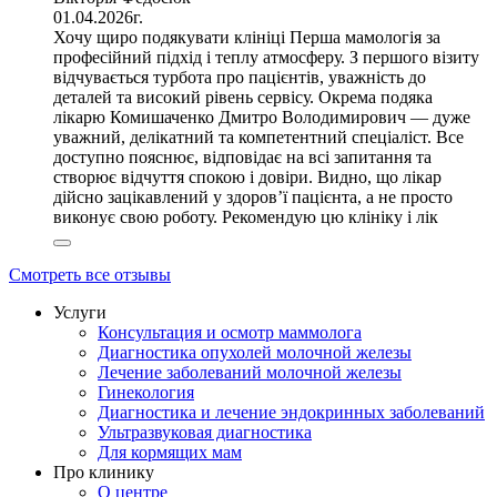
01.04.2026г.
Хочу щиро подякувати клініці Перша мамологія за
професійний підхід і теплу атмосферу. З першого візиту
відчувається турбота про пацієнтів, уважність до
деталей та високий рівень сервісу. Окрема подяка
лікарю Комишаченко Дмитро Володимирович — дуже
уважний, делікатний та компетентний спеціаліст. Все
доступно пояснює, відповідає на всі запитання та
створює відчуття спокою і довіри. Видно, що лікар
дійсно зацікавлений у здоров’ї пацієнта, а не просто
виконує свою роботу. Рекомендую цю клініку і лік
Смотреть все отзывы
Услуги
Консультация и осмотр маммолога
Диагностика опухолей молочной железы
Лечение заболеваний молочной железы
Гинекология
Диагностика и лечение эндокринных заболеваний
Ультразвуковая диагностика
Для кормящих мам
Про клинику
О центре