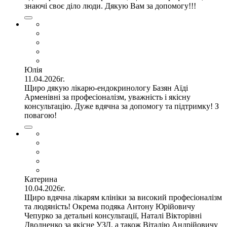
знаючі своє діло люди. Дякую Вам за допомогу!!!
Юлія
11.04.2026г.
Щиро дякую лікарю-ендокринологу Базян Аїді
Арменівні за професіоналізм, уважність і якісну
консультацію. Дуже вдячна за допомогу та підтримку! З
повагою!
Катерина
10.04.2026г.
Щиро вдячна лікарям клініки за високий професіоналізм
та людяність! Окрема подяка Антону Юрійовичу
Чепурко за детальні консультації, Наталі Вікторівні
Дводненко за якісне УЗД, а також Віталію Андрійовичу