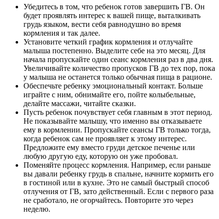
Убедитесь в том, что ребенок готов завершить ГВ. Он
будет проявлять интерес к вашей пище, выталкивать
грудь языком, вести себя равнодушно во время
кормления и так далее.
Установите четкий график кормления и отлучайте
малыша постепенно. Выделите себе на это месяц. Для
начала пропускайте один сеанс кормления раз в два дня.
Увеличивайте количество пропусков ГВ до тех пор, пока
у малыша не останется только обычная пища в рационе.
Обеспечьте ребенку эмоциональный контакт. Больше
играйте с ним, обнимайте его, пойте колыбельные,
делайте массажи, читайте сказки.
Пусть ребенок почувствует себя главным в этот период.
Не показывайте малышу, что именно вы отказываете
ему в кормлении. Пропускайте сеансы ГВ только тогда,
когда ребенок сам не проявляет к этому интерес.
Предложите ему вместо груди детское печенье или
любую другую еду, которую он уже пробовал.
Поменяйте процесс кормления. Например, если раньше
вы давали ребенку грудь в спальне, начните кормить его
в гостиной или в кухне. Это не самый быстрый способ
отлучения от ГВ, зато действенный. Если с первого раза
не сработало, не огорчайтесь. Повторите это через
неделю.