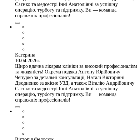
Саєнко та медсестрі Інні Анатоліївні за успішну
операцію, турботу та підтримку. Ви — команда
справжніх професіоналів!
Катерина
10.04.2026г.
Щиро вдячна лікарям клініки за високий професіоналізм
та людяність! Окрема подяка Антону Юрійовичу
Чепурко за детальні консультації, Наталі Вікторівні
Дводненко за якісне УЗД, а також Віталію Андрійовичу
Саєнко та медсестрі Інні Анатоліївні за успішну
операцію, турботу та підтримку. Ви — команда
справжніх професіоналів!
Вікторія Федосюк