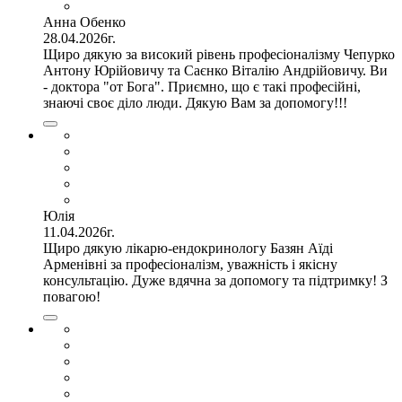
Анна Обенко
28.04.2026г.
Щиро дякую за високий рівень професіоналізму Чепурко
Антону Юрійовичу та Саєнко Віталію Андрійовичу. Ви
- доктора "от Бога". Приємно, що є такі професійні,
знаючі своє діло люди. Дякую Вам за допомогу!!!
Юлія
11.04.2026г.
Щиро дякую лікарю-ендокринологу Базян Аїді
Арменівні за професіоналізм, уважність і якісну
консультацію. Дуже вдячна за допомогу та підтримку! З
повагою!