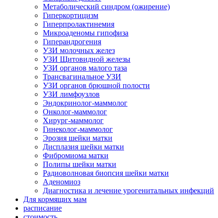
Метаболический синдром (ожирение)
Гиперкортицизм
Гиперпролактинемия
Микроаденомы гипофиза
Гиперандрогения
УЗИ молочных желез
УЗИ Щитовидной железы
УЗИ органов малого таза
Трансвагинальное УЗИ
УЗИ органов брюшной полости
УЗИ лимфоузлов
Эндокринолог-маммолог
Онколог-маммолог
Хирург-маммолог
Гинеколог-маммолог
Эрозия шейки матки
Дисплазия шейки матки
Фибромиома матки
Полипы шейки матки
Радиоволновая биопсия шейки матки
Аденомиоз
Диагностика и лечение урогенитальных инфекций
Для кормящих мам
расписание
стоимость