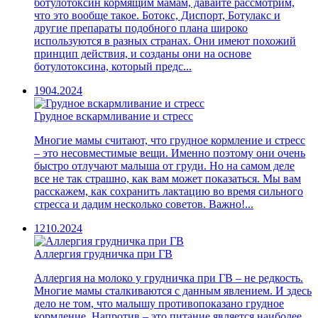
ботулотоксин кормящим мамам, давайте рассмотрим,
что это вообще такое. Ботокс, Диспорт, Ботулакс и
другие препараты подобного плана широко
используются в разных странах. Они имеют похожий
принцип действия, и созданы они на основе
ботулотоксина, который предс...
19
04.2024
Грудное вскармливание и стресс
Многие мамы считают, что грудное кормление и стресс
– это несовместимые вещи. Именно поэтому они очень
быстро отлучают малыша от груди. Но на самом деле
все не так страшно, как вам может показаться. Мы вам
расскажем, как сохранить лактацию во время сильного
стресса и дадим несколько советов. Важно!...
12
10.2024
Аллергия грудничка при ГВ
Аллергия на молоко у грудничка при ГВ – не редкость.
Многие мамы сталкиваются с данным явлением. И здесь
дело не том, что малышу противопоказано грудное
кормление. Напротив – это питание является наиболее