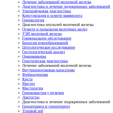
Лечение заболеваний молочной железы
Диагностика и лечение эндокринных заболеваний
Ультразвуковая диагностика
Консультация и осмотр маммолога
Гинекология
Диагностика опухолей молочной железы
Осмотр и пальпация молочных желез
УЗИ молочной железы
Гормональное обследование
Биопсия новообразований
Цитологическое исследование
Гистологический анализ
Онкомаркеры
Генетическая диагностика
Лечение заболеваний молочной железы
Внутрипротоковая папиллома
Фиброаденома
Киста
Мастит
Мастопатия
Гинекомастия у мужчин
Лактостаз
Диагностика и лечение эндокринных заболеваний
Гипортиреоз и гипертиреоз
Узловой зоб