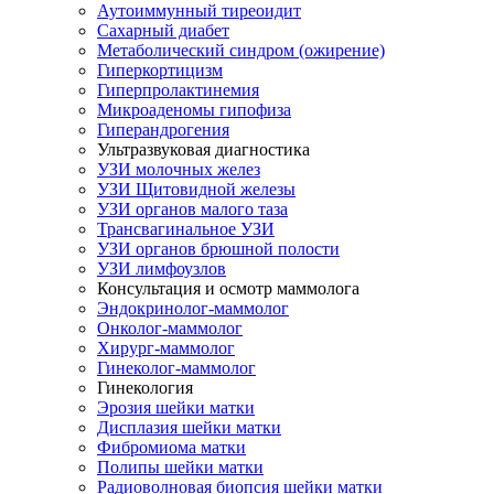
Аутоиммунный тиреоидит
Сахарный диабет
Метаболический синдром (ожирение)
Гиперкортицизм
Гиперпролактинемия
Микроаденомы гипофиза
Гиперандрогения
Ультразвуковая диагностика
УЗИ молочных желез
УЗИ Щитовидной железы
УЗИ органов малого таза
Трансвагинальное УЗИ
УЗИ органов брюшной полости
УЗИ лимфоузлов
Консультация и осмотр маммолога
Эндокринолог-маммолог
Онколог-маммолог
Хирург-маммолог
Гинеколог-маммолог
Гинекология
Эрозия шейки матки
Дисплазия шейки матки
Фибромиома матки
Полипы шейки матки
Радиоволновая биопсия шейки матки