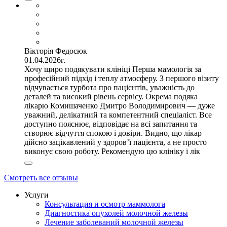
Вікторія Федосюк
01.04.2026г.
Хочу щиро подякувати клініці Перша мамологія за
професійний підхід і теплу атмосферу. З першого візиту
відчувається турбота про пацієнтів, уважність до
деталей та високий рівень сервісу. Окрема подяка
лікарю Комишаченко Дмитро Володимирович — дуже
уважний, делікатний та компетентний спеціаліст. Все
доступно пояснює, відповідає на всі запитання та
створює відчуття спокою і довіри. Видно, що лікар
дійсно зацікавлений у здоров’ї пацієнта, а не просто
виконує свою роботу. Рекомендую цю клініку і лік
Смотреть все отзывы
Услуги
Консультация и осмотр маммолога
Диагностика опухолей молочной железы
Лечение заболеваний молочной железы