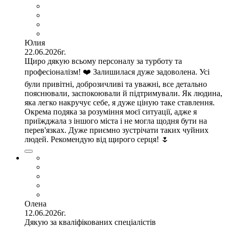
Юлия
22.06.2026г.
Щиро дякую всьому персоналу за турботу та
професіоналізм! ❤️ Залишилася дуже задоволена. Усі
були привітні, доброзичливі та уважні, все детально
пояснювали, заспокоювали й підтримували. Як людина,
яка легко накручує себе, я дуже ціную таке ставлення.
Окрема подяка за розуміння моєї ситуації, адже я
приїжджала з іншого міста і не могла щодня бути на
перев'язках. Дуже приємно зустрічати таких чуйних
людей. Рекомендую від щирого серця! 🌷
Олена
12.06.2026г.
Дякую за кваліфікованих спеціалістів