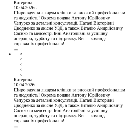
Катерина
10.04.2026г.
Щиро вдячна лікарям клініки за високий професіоналізм
та людяність! Окрема подяка Антону Юрійовичу
Чепурко за детальні консультації, Наталі Вікторівні
Дводненко за якісне УЗД, а також Віталію Андрійовичу
Саєнко та медсестрі Інні Анатоліївні за успішну
операцію, турботу та підтримку. Ви — команда
справжніх професіоналів!
Катерина
10.04.2026г.
Щиро вдячна лікарям клініки за високий професіоналізм
та людяність! Окрема подяка Антону Юрійовичу
Чепурко за детальні консультації, Наталі Вікторівні
Дводненко за якісне УЗД, а також Віталію Андрійовичу
Саєнко та медсестрі Інні Анатоліївні за успішну
операцію, турботу та підтримку. Ви — команда
справжніх професіоналів!