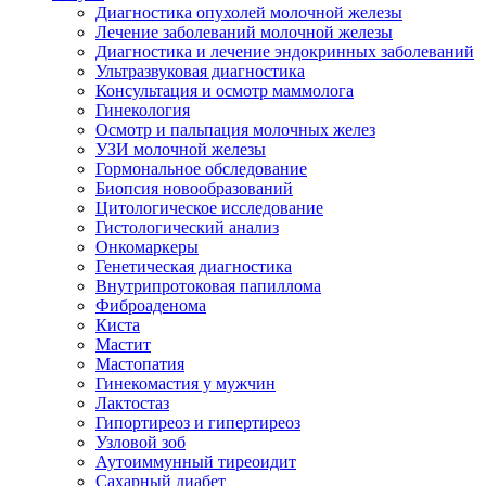
Диагностика опухолей молочной железы
Лечение заболеваний молочной железы
Диагностика и лечение эндокринных заболеваний
Ультразвуковая диагностика
Консультация и осмотр маммолога
Гинекология
Осмотр и пальпация молочных желез
УЗИ молочной железы
Гормональное обследование
Биопсия новообразований
Цитологическое исследование
Гистологический анализ
Онкомаркеры
Генетическая диагностика
Внутрипротоковая папиллома
Фиброаденома
Киста
Мастит
Мастопатия
Гинекомастия у мужчин
Лактостаз
Гипортиреоз и гипертиреоз
Узловой зоб
Аутоиммунный тиреоидит
Сахарный диабет