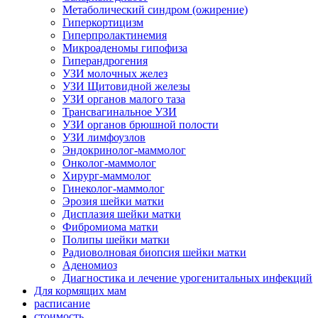
Метаболический синдром (ожирение)
Гиперкортицизм
Гиперпролактинемия
Микроаденомы гипофиза
Гиперандрогения
УЗИ молочных желез
УЗИ Щитовидной железы
УЗИ органов малого таза
Трансвагинальное УЗИ
УЗИ органов брюшной полости
УЗИ лимфоузлов
Эндокринолог-маммолог
Онколог-маммолог
Хирург-маммолог
Гинеколог-маммолог
Эрозия шейки матки
Дисплазия шейки матки
Фибромиома матки
Полипы шейки матки
Радиоволновая биопсия шейки матки
Аденомиоз
Диагностика и лечение урогенитальных инфекций
Для кормящих мам
расписание
стоимость