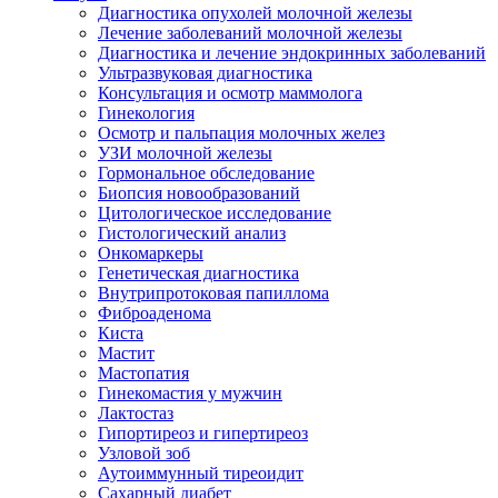
Диагностика опухолей молочной железы
Лечение заболеваний молочной железы
Диагностика и лечение эндокринных заболеваний
Ультразвуковая диагностика
Консультация и осмотр маммолога
Гинекология
Осмотр и пальпация молочных желез
УЗИ молочной железы
Гормональное обследование
Биопсия новообразований
Цитологическое исследование
Гистологический анализ
Онкомаркеры
Генетическая диагностика
Внутрипротоковая папиллома
Фиброаденома
Киста
Мастит
Мастопатия
Гинекомастия у мужчин
Лактостаз
Гипортиреоз и гипертиреоз
Узловой зоб
Аутоиммунный тиреоидит
Сахарный диабет