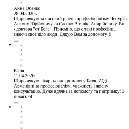
Анна Обенко
28.04.2026г.
Щиро дякую за високий рівень професіоналізму Чепурко
Антону Юрійовичу та Саєнко Віталію Андрійовичу. Ви
- доктора "от Бога". Приємно, що є такі професійні,
знаючі своє діло люди. Дякую Вам за допомогу!!!
Юлія
11.04.2026г.
Щиро дякую лікарю-ендокринологу Базян Аїді
Арменівні за професіоналізм, уважність і якісну
консультацію. Дуже вдячна за допомогу та підтримку! З
повагою!