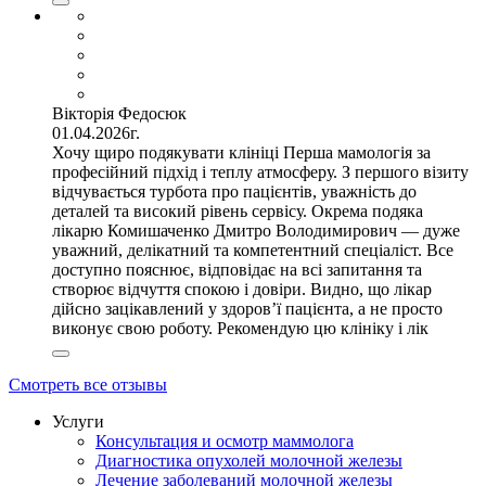
Вікторія Федосюк
01.04.2026г.
Хочу щиро подякувати клініці Перша мамологія за
професійний підхід і теплу атмосферу. З першого візиту
відчувається турбота про пацієнтів, уважність до
деталей та високий рівень сервісу. Окрема подяка
лікарю Комишаченко Дмитро Володимирович — дуже
уважний, делікатний та компетентний спеціаліст. Все
доступно пояснює, відповідає на всі запитання та
створює відчуття спокою і довіри. Видно, що лікар
дійсно зацікавлений у здоров’ї пацієнта, а не просто
виконує свою роботу. Рекомендую цю клініку і лік
Смотреть все отзывы
Услуги
Консультация и осмотр маммолога
Диагностика опухолей молочной железы
Лечение заболеваний молочной железы