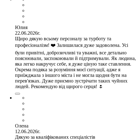
Юлия
22.06.2026г.
Щиро дякую всьому персоналу за турботу та
професіоналізм! ❤️ Залишилася дуже задоволена. Усі
були привітні, доброзичливі та уважні, все детально
пояснювали, заспокоювали й підтримували. Як людина,
яка легко накручує себе, я дуже ціную таке ставлення.
Окрема подяка за розуміння моєї ситуації, адже я
приїжджала з іншого міста і не могла щодня бути на
перев'язках. Дуже приємно зустрічати таких чуйних
людей. Рекомендую від щирого серця! 🌷
Олена
12.06.2026г.
Дякую за кваліфікованих спеціалістів