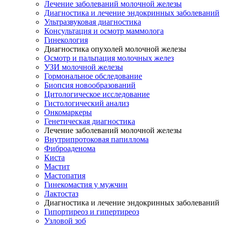
Лечение заболеваний молочной железы
Диагностика и лечение эндокринных заболеваний
Ультразвуковая диагностика
Консультация и осмотр маммолога
Гинекология
Диагностика опухолей молочной железы
Осмотр и пальпация молочных желез
УЗИ молочной железы
Гормональное обследование
Биопсия новообразований
Цитологическое исследование
Гистологический анализ
Онкомаркеры
Генетическая диагностика
Лечение заболеваний молочной железы
Внутрипротоковая папиллома
Фиброаденома
Киста
Мастит
Мастопатия
Гинекомастия у мужчин
Лактостаз
Диагностика и лечение эндокринных заболеваний
Гипортиреоз и гипертиреоз
Узловой зоб