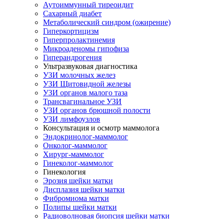
Аутоиммунный тиреоидит
Сахарный диабет
Метаболический синдром (ожирение)
Гиперкортицизм
Гиперпролактинемия
Микроаденомы гипофиза
Гиперандрогения
Ультразвуковая диагностика
УЗИ молочных желез
УЗИ Щитовидной железы
УЗИ органов малого таза
Трансвагинальное УЗИ
УЗИ органов брюшной полости
УЗИ лимфоузлов
Консультация и осмотр маммолога
Эндокринолог-маммолог
Онколог-маммолог
Хирург-маммолог
Гинеколог-маммолог
Гинекология
Эрозия шейки матки
Дисплазия шейки матки
Фибромиома матки
Полипы шейки матки
Радиоволновая биопсия шейки матки