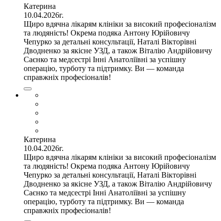
Катерина
10.04.2026г.
Щиро вдячна лікарям клініки за високий професіоналізм
та людяність! Окрема подяка Антону Юрійовичу
Чепурко за детальні консультації, Наталі Вікторівні
Дводненко за якісне УЗД, а також Віталію Андрійовичу
Саєнко та медсестрі Інні Анатоліївні за успішну
операцію, турботу та підтримку. Ви — команда
справжніх професіоналів!
Катерина
10.04.2026г.
Щиро вдячна лікарям клініки за високий професіоналізм
та людяність! Окрема подяка Антону Юрійовичу
Чепурко за детальні консультації, Наталі Вікторівні
Дводненко за якісне УЗД, а також Віталію Андрійовичу
Саєнко та медсестрі Інні Анатоліївні за успішну
операцію, турботу та підтримку. Ви — команда
справжніх професіоналів!