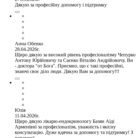
Дякую за професійну допомогу і підтримку
Анна Обенко
28.04.2026г.
Щиро дякую за високий рівень професіоналізму Чепурко
Антону Юрійовичу та Саєнко Віталію Андрійовичу. Ви
- доктора "от Бога". Приємно, що є такі професійні,
знаючі своє діло люди. Дякую Вам за допомогу!!!
Юлія
11.04.2026г.
Щиро дякую лікарю-ендокринологу Базян Аїді
Арменівні за професіоналізм, уважність і якісну
консультацію. Дуже вдячна за допомогу та підтримку! З
повагою!