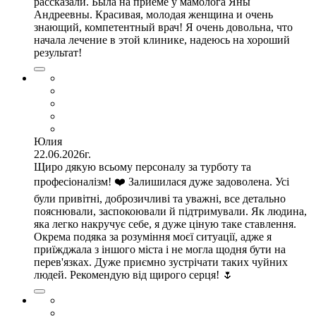
рассказали. Была на приеме у мамолога Яны
Андреевны. Красивая, молодая женщина и очень
знающий, компетентный врач! Я очень довольна, что
начала лечение в этой клинике, надеюсь на хороший
результат!
Юлия
22.06.2026г.
Щиро дякую всьому персоналу за турботу та
професіоналізм! ❤️ Залишилася дуже задоволена. Усі
були привітні, доброзичливі та уважні, все детально
пояснювали, заспокоювали й підтримували. Як людина,
яка легко накручує себе, я дуже ціную таке ставлення.
Окрема подяка за розуміння моєї ситуації, адже я
приїжджала з іншого міста і не могла щодня бути на
перев'язках. Дуже приємно зустрічати таких чуйних
людей. Рекомендую від щирого серця! 🌷