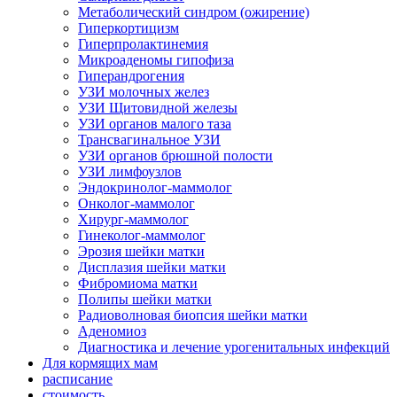
Метаболический синдром (ожирение)
Гиперкортицизм
Гиперпролактинемия
Микроаденомы гипофиза
Гиперандрогения
УЗИ молочных желез
УЗИ Щитовидной железы
УЗИ органов малого таза
Трансвагинальное УЗИ
УЗИ органов брюшной полости
УЗИ лимфоузлов
Эндокринолог-маммолог
Онколог-маммолог
Хирург-маммолог
Гинеколог-маммолог
Эрозия шейки матки
Дисплазия шейки матки
Фибромиома матки
Полипы шейки матки
Радиоволновая биопсия шейки матки
Аденомиоз
Диагностика и лечение урогенитальных инфекций
Для кормящих мам
расписание
стоимость