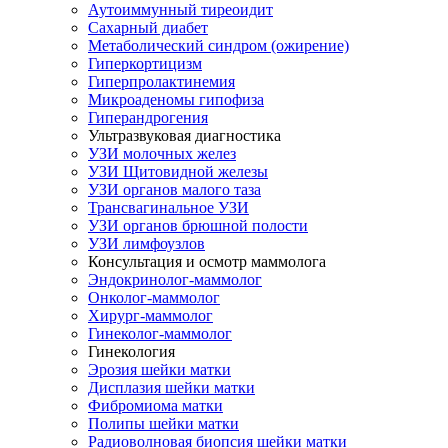
Аутоиммунный тиреоидит
Сахарный диабет
Метаболический синдром (ожирение)
Гиперкортицизм
Гиперпролактинемия
Микроаденомы гипофиза
Гиперандрогения
Ультразвуковая диагностика
УЗИ молочных желез
УЗИ Щитовидной железы
УЗИ органов малого таза
Трансвагинальное УЗИ
УЗИ органов брюшной полости
УЗИ лимфоузлов
Консультация и осмотр маммолога
Эндокринолог-маммолог
Онколог-маммолог
Хирург-маммолог
Гинеколог-маммолог
Гинекология
Эрозия шейки матки
Дисплазия шейки матки
Фибромиома матки
Полипы шейки матки
Радиоволновая биопсия шейки матки