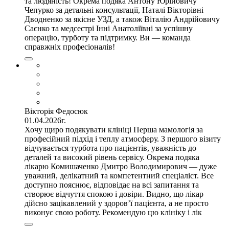
та людяність! Окрема подяка Антону Юрійовичу
Чепурко за детальні консультації, Наталі Вікторівні
Дводненко за якісне УЗД, а також Віталію Андрійовичу
Саєнко та медсестрі Інні Анатоліївні за успішну
операцію, турботу та підтримку. Ви — команда
справжніх професіоналів!
Вікторія Федосюк
01.04.2026г.
Хочу щиро подякувати клініці Перша мамологія за
професійний підхід і теплу атмосферу. З першого візиту
відчувається турбота про пацієнтів, уважність до
деталей та високий рівень сервісу. Окрема подяка
лікарю Комишаченко Дмитро Володимирович — дуже
уважний, делікатний та компетентний спеціаліст. Все
доступно пояснює, відповідає на всі запитання та
створює відчуття спокою і довіри. Видно, що лікар
дійсно зацікавлений у здоров’ї пацієнта, а не просто
виконує свою роботу. Рекомендую цю клініку і лік