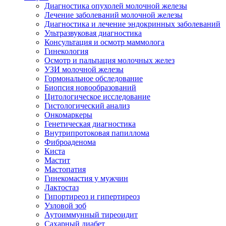
Диагностика опухолей молочной железы
Лечение заболеваний молочной железы
Диагностика и лечение эндокринных заболеваний
Ультразвуковая диагностика
Консультация и осмотр маммолога
Гинекология
Осмотр и пальпация молочных желез
УЗИ молочной железы
Гормональное обследование
Биопсия новообразований
Цитологическое исследование
Гистологический анализ
Онкомаркеры
Генетическая диагностика
Внутрипротоковая папиллома
Фиброаденома
Киста
Мастит
Мастопатия
Гинекомастия у мужчин
Лактостаз
Гипортиреоз и гипертиреоз
Узловой зоб
Аутоиммунный тиреоидит
Сахарный диабет