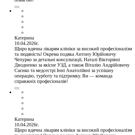
Катерина
10.04.2026г.
Щиро вдячна лікарям клініки за високий професіоналізм
та людяність! Окрема подяка Антону Юрійовичу
Чепурко за детальні консультації, Наталі Вікторівні
Дводненко за якісне УЗД, а також Віталію Андрійовичу
Саєнко та медсестрі Інні Анатоліївні за успішну
операцію, турботу та підтримку. Ви — команда
справжніх професіоналів!
Катерина
10.04.2026г.
Щиро вдячна лікарям клініки за високий професіоналізм