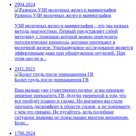
29
04.2024
Разница УЗИ молочных желез и маммография
УЗИ молочных желез и маммография – это два разных
метода диагностики. Первый представляет собой
методику, с помощью которой можно определить
патологические процессы, которые протекают в
молочной железе. Ультразвуковое исследование является
эффективным даже при обнаружении опухолей. При
этом оно не я...
24
11.2023
Болит грудь после прекращения ГВ
Ваш малыш уже существенно подрос, и вы приняли
решение прекратить ГВ, будучи уверенной в том, что
все пройдет плавно и гладко. Но внезапно вы стали
ощущать дискомфорт в области сосков, и не понимаете,
с чем это связано. Не пугайтесь, ведь подобные
ситуации знакомы не понаслышке многим женщинам.
Боли...
17
06.2024