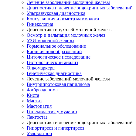
Лечение заболеваний молочной железы
Диагностика и лечение эндокринных заболеваний
Ультразвуковая диагностика
Консультация и осмотр маммолога
Гинекология
Диагностика опухолей молочной железы
Осмотр и пальпация молочных желез
УЗИ молочной железы
Гормональное обследование
Биопсия новообразований
Цитологическое исследование
Гистологический анализ
Онкомаркеры
Генетическая диагностика
Лечение заболеваний молочной железы
Внутрипротоковая папиллома
Фиброаденома
Киста
Мастит
Мастопатия
Гинекомастия у мужчин
Лактостаз
Диагностика и лечение эндокринных заболеваний
Гипортиреоз и гипертиреоз
Узловой зоб