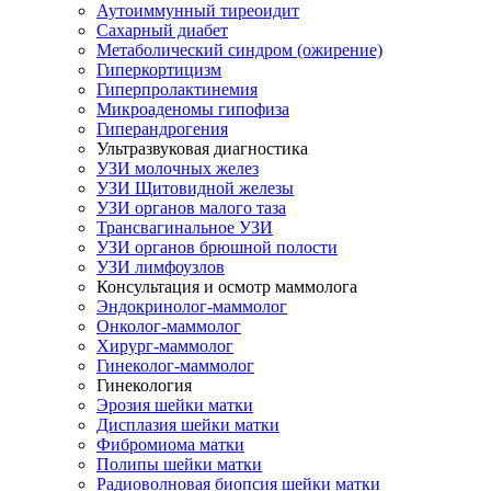
Аутоиммунный тиреоидит
Сахарный диабет
Метаболический синдром (ожирение)
Гиперкортицизм
Гиперпролактинемия
Микроаденомы гипофиза
Гиперандрогения
Ультразвуковая диагностика
УЗИ молочных желез
УЗИ Щитовидной железы
УЗИ органов малого таза
Трансвагинальное УЗИ
УЗИ органов брюшной полости
УЗИ лимфоузлов
Консультация и осмотр маммолога
Эндокринолог-маммолог
Онколог-маммолог
Хирург-маммолог
Гинеколог-маммолог
Гинекология
Эрозия шейки матки
Дисплазия шейки матки
Фибромиома матки
Полипы шейки матки
Радиоволновая биопсия шейки матки