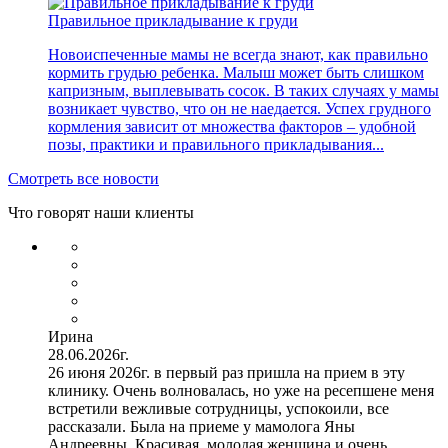
Правильное прикладывание к груди
Новоиспеченные мамы не всегда знают, как правильно
кормить грудью ребенка. Малыш может быть слишком
капризным, выплевывать сосок. В таких случаях у мамы
возникает чувство, что он не наедается. Успех грудного
кормления зависит от множества факторов – удобной
позы, практики и правильного прикладывания...
Смотреть все новости
Что говорят наши клиенты
Ирина
28.06.2026г.
26 июня 2026г. в первый раз пришла на прием в эту
клинику. Очень волновалась, но уже на ресепшене меня
встретили вежливые сотрудницы, успокоили, все
рассказали. Была на приеме у мамолога Яны
Андреевны. Красивая, молодая женщина и очень