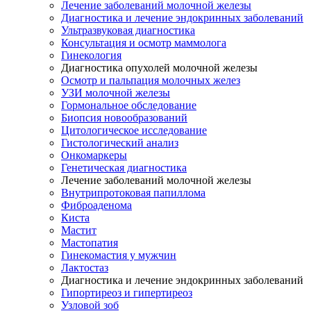
Лечение заболеваний молочной железы
Диагностика и лечение эндокринных заболеваний
Ультразвуковая диагностика
Консультация и осмотр маммолога
Гинекология
Диагностика опухолей молочной железы
Осмотр и пальпация молочных желез
УЗИ молочной железы
Гормональное обследование
Биопсия новообразований
Цитологическое исследование
Гистологический анализ
Онкомаркеры
Генетическая диагностика
Лечение заболеваний молочной железы
Внутрипротоковая папиллома
Фиброаденома
Киста
Мастит
Мастопатия
Гинекомастия у мужчин
Лактостаз
Диагностика и лечение эндокринных заболеваний
Гипортиреоз и гипертиреоз
Узловой зоб