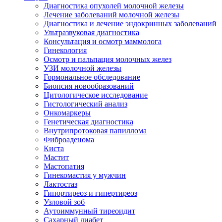
Диагностика опухолей молочной железы
Лечение заболеваний молочной железы
Диагностика и лечение эндокринных заболеваний
Ультразвуковая диагностика
Консультация и осмотр маммолога
Гинекология
Осмотр и пальпация молочных желез
УЗИ молочной железы
Гормональное обследование
Биопсия новообразований
Цитологическое исследование
Гистологический анализ
Онкомаркеры
Генетическая диагностика
Внутрипротоковая папиллома
Фиброаденома
Киста
Мастит
Мастопатия
Гинекомастия у мужчин
Лактостаз
Гипортиреоз и гипертиреоз
Узловой зоб
Аутоиммунный тиреоидит
Сахарный диабет