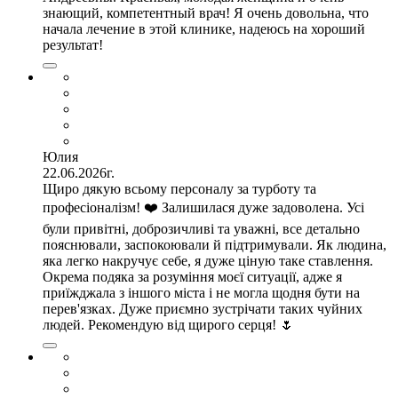
знающий, компетентный врач! Я очень довольна, что
начала лечение в этой клинике, надеюсь на хороший
результат!
Юлия
22.06.2026г.
Щиро дякую всьому персоналу за турботу та
професіоналізм! ❤️ Залишилася дуже задоволена. Усі
були привітні, доброзичливі та уважні, все детально
пояснювали, заспокоювали й підтримували. Як людина,
яка легко накручує себе, я дуже ціную таке ставлення.
Окрема подяка за розуміння моєї ситуації, адже я
приїжджала з іншого міста і не могла щодня бути на
перев'язках. Дуже приємно зустрічати таких чуйних
людей. Рекомендую від щирого серця! 🌷