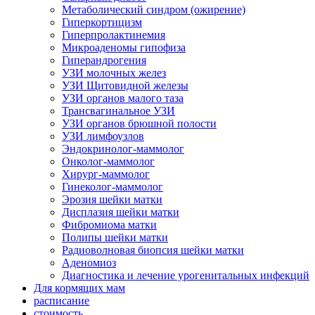
Метаболический синдром (ожирение)
Гиперкортицизм
Гиперпролактинемия
Микроаденомы гипофиза
Гиперандрогения
УЗИ молочных желез
УЗИ Щитовидной железы
УЗИ органов малого таза
Трансвагинальное УЗИ
УЗИ органов брюшной полости
УЗИ лимфоузлов
Эндокринолог-маммолог
Онколог-маммолог
Хирург-маммолог
Гинеколог-маммолог
Эрозия шейки матки
Дисплазия шейки матки
Фибромиома матки
Полипы шейки матки
Радиоволновая биопсия шейки матки
Аденомиоз
Диагностика и лечение урогенитальных инфекций
Для кормящих мам
расписание
стоимость