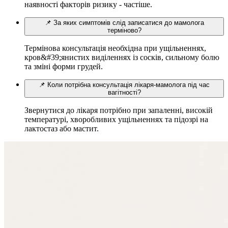
наявності факторів ризику - частіше.
📌 За яких симптомів слід записатися до мамолога
терміново?
Термінова консультація необхідна при ущільненнях,
кров&#39;янистих виділеннях із сосків, сильному болю
та зміні форми грудей.
📌 Коли потрібна консультація лікаря-мамолога під час
вагітності?
Звернутися до лікаря потрібно при запаленні, високій
температурі, хворобливих ущільненнях та підозрі на
лактостаз або мастит.