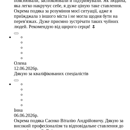
пояснювали, заспокоювали й підтримували. Як людина,
яка легко накручує себе, я дуже ціную таке ставлення.
Окрема подяка за розуміння моєї ситуації, адже я
приїжджала з іншого міста і не могла щодня бути на
перев'язках. Дуже приємно зустрічати таких чуйних
людей. Рекомендую від щирого серця! 🌷
Олена
12.06.2026р.
Дякую за кваліфікованих спеціалістів
Інна
06.06.2026р.
Окрема подяка Саєнко Віталію Андрійовичу. Дякую за
високий професіоналізм та відповідальне ставлення до