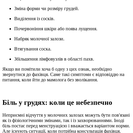
Зміна форми чи розміру грудей.
Виділення із сосків.
Почервоніння шкіри або поява лущення.
Набряк молочної залози.
Втягування соска.
Збільшення лімфовузлів в області пахв.
Якщо ви помітили хоча б одну з цих ознак, необхідно
звернутися до фахівця. Саме такі симптоми є відповіддю на
питання, коли йти до мамолога без зволікання.
Біль у грудях: коли це небезпечно
Неприємні відчуття у молочних залозах можуть бути пов'язані
як із фізіологічними змінами, так і із захворюваннями. Іноді
біль постає перед менструацією і вважається варіантом норми.
Але існують ситуації, коли потрібна консультація фахівця.