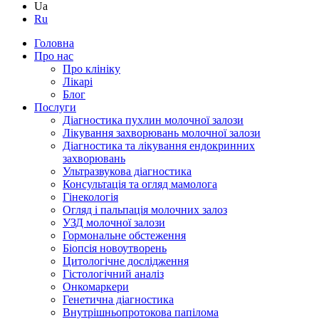
Ua
Ru
Головна
Про нас
Про клініку
Лікарі
Блог
Послуги
Діагностика пухлин молочної залози
Лікування захворювань молочної залози
Діагностика та лікування ендокринних
захворювань
Ультразвукова діагностика
Консультація та огляд мамолога
Гінекологія
Огляд і пальпація молочних залоз
УЗД молочної залози
Гормональне обстеження
Біопсія новоутворень
Цитологічне дослідження
Гістологічний аналіз
Онкомаркери
Генетична діагностика
Внутрішньопротокова папілома