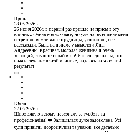
Ирина
28.06.2026р.
26 июня 2026г. в первый раз пришла на прием в эту
клинику. Очень волновалась, но уже на ресепшене меня
встретили вежливые сотрудницы, успокоили, все
рассказали. Была на приеме у мамолога Яны
Андреевны. Красивая, молодая женщина и очень
знающий, компетентный врач! Я очень довольна, что
начала лечение в этой клинике, надеюсь на хороший
результат!
Юлия
22.06.2026р.
Щиро дякую всьому персоналу за турботу та
професіоналізм! ❤️ Залишилася дуже задоволена. Усі
були привітні, доброзичливі та уважні, все детально