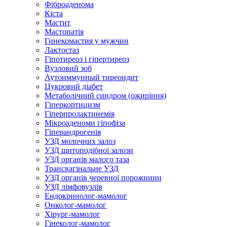
Фіброаденома
Кіста
Мастит
Мастопатія
Гинекомастия у мужчин
Лактостаз
Гіпотиреоз і гіпертиреоз
Вузловий зоб
Аутоиммунный тиреоидит
Цукровий діабет
Метаболічний синдром (ожиріння)
Гіперкортицизм
Гіперпролактинемія
Мікроаденоми гіпофіза
Гіперандрогенія
УЗД молочних залоз
УЗД щитоподібної залози
УЗД органів малого таза
Трансвагінальне УЗД
УЗД органів черевної порожнини
УЗД лімфовузлів
Ендокринолог-мамолог
Онколог-мамолог
Хірург-мамолог
Гінеколог-мамолог