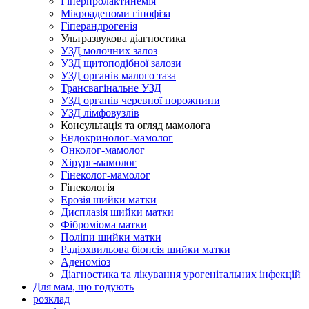
Гіперпролактинемія
Мікроаденоми гіпофіза
Гіперандрогенія
Ультразвукова діагностика
УЗД молочних залоз
УЗД щитоподібної залози
УЗД органів малого таза
Трансвагінальне УЗД
УЗД органів черевної порожнини
УЗД лімфовузлів
Консультація та огляд мамолога
Ендокринолог-мамолог
Онколог-мамолог
Хірург-мамолог
Гінеколог-мамолог
Гінекологія
Ерозія шийки матки
Дисплазія шийки матки
Фіброміома матки
Поліпи шийки матки
Радіохвильова біопсія шийки матки
Аденоміоз
Діагностика та лікування урогенітальних інфекцій
Для мам, що годують
розклад