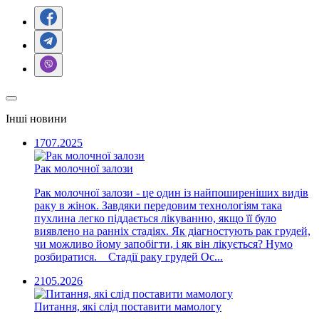
Інші новини
17
07.2025
Рак молочної залози
Рак молочної залози - це один із найпоширеніших видів
раку в жінок. Завдяки передовим технологіям така
пухлина легко піддається лікуванню, якщо її було
виявлено на ранніх стадіях. Як діагностують рак грудей,
чи можливо йому запобігти, і як він лікується? Нумо
розбиратися. Стадії раку грудей Ос...
21
05.2026
Питання, які слід поставити мамологу