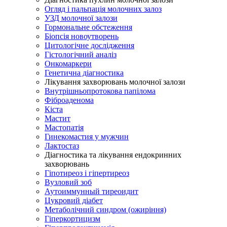
Огляд і пальпація молочних залоз
УЗД молочної залози
Гормональне обстеження
Біопсія новоутворень
Цитологічне дослідження
Гістологічний аналіз
Онкомаркери
Генетична діагностика
Лікування захворювань молочної залози
Внутрішньопротокова папілома
Фіброаденома
Кіста
Мастит
Мастопатія
Гинекомастия у мужчин
Лактостаз
Діагностика та лікування ендокринних
захворювань
Гіпотиреоз і гіпертиреоз
Вузловий зоб
Аутоиммунный тиреоидит
Цукровий діабет
Метаболічний синдром (ожиріння)
Гіперкортицизм