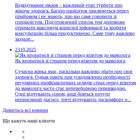
Відвідування лікаря – важливий етап турботи про
жіноче здоров'я. Багато пацієнток хвилюються перед
прийомом і не знають, про що саме говорити зі
спеціалістом. Підготовлений список тем допоможе
отримати максимум корисної інформації та зробити
консультацію більш продуктивною. Саме тому важливо
заздале...
23
10.2025
Як впоратися зі страхом перед візитом до мамолога
Сучасна жінка знає, наскільки важливо дбати про своє
здоров'я. Однак навіть при усвідомленні необхідності
регулярних профілактичних оглядів страх перед візитом
до мамолога часто стає непереборною перешкодою.
Одні відчувають сором, інші бояться почути
неприємний діагноз, треті відчувають дискомфорт п...
Дивитись всі новини
Що кажуть наші клієнти