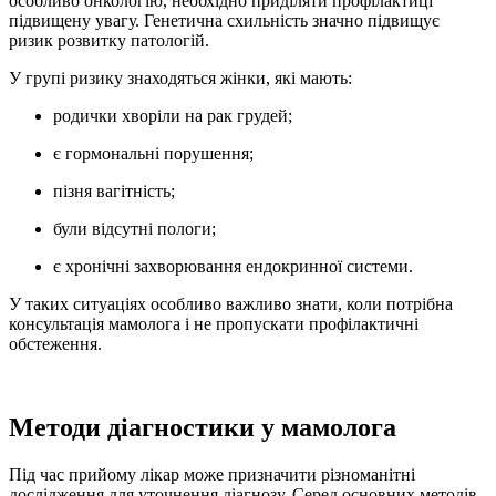
особливо онкологію, необхідно приділяти профілактиці
підвищену увагу. Генетична схильність значно підвищує
ризик розвитку патологій.
У групі ризику знаходяться жінки, які мають:
родички хворіли на рак грудей;
є гормональні порушення;
пізня вагітність;
були відсутні пологи;
є хронічні захворювання ендокринної системи.
У таких ситуаціях особливо важливо знати, коли потрібна
консультація мамолога і не пропускати профілактичні
обстеження.
Методи діагностики у мамолога
Під час прийому лікар може призначити різноманітні
дослідження для уточнення діагнозу. Серед основних методів