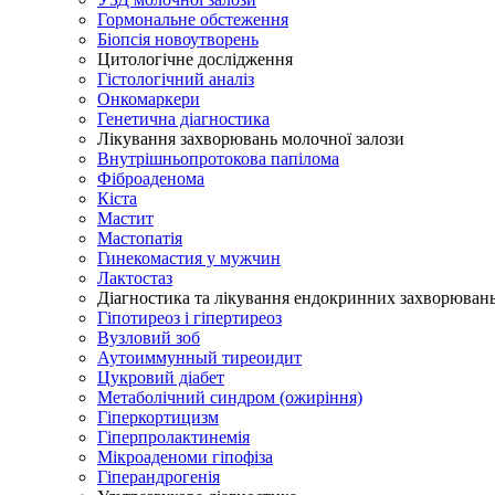
Гормональне обстеження
Біопсія новоутворень
Цитологічне дослідження
Гістологічний аналіз
Онкомаркери
Генетична діагностика
Лікування захворювань молочної залози
Внутрішньопротокова папілома
Фіброаденома
Кіста
Мастит
Мастопатія
Гинекомастия у мужчин
Лактостаз
Діагностика та лікування ендокринних захворюван
Гіпотиреоз і гіпертиреоз
Вузловий зоб
Аутоиммунный тиреоидит
Цукровий діабет
Метаболічний синдром (ожиріння)
Гіперкортицизм
Гіперпролактинемія
Мікроаденоми гіпофіза
Гіперандрогенія