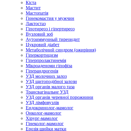
Кіста
Мастит
Мастопатія
Гинекомастия у мужчин
Лактостаз
Гіпотиреоз і гіпертиреоз
Вузловий зоб
Аутоиммунный тиреоидит
Цукровий діабет
Метаболічний синдром (ожиріння)
Гіперкортицизм
Гіперпролактинемія
Мікроаденоми гіпофіза
Гіперандрогенія
УЗД молочних залоз
УЗД щитоподібної залози
УЗД органів малого таза
Трансвагінальне УЗД
УЗД органів черевної порожнини
УЗД лімфовузлів
Ендокринолог-мамолог
Онколог-мамолог
Хірург-мамолог
Гінеколог-мамолог
Ерозія шийки матки