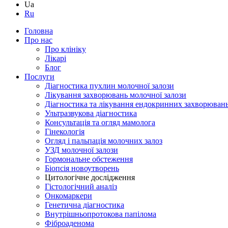
Ua
Ru
Головна
Про нас
Про клініку
Лікарі
Блог
Послуги
Діагностика пухлин молочної залози
Лікування захворювань молочної залози
Діагностика та лікування ендокринних захворюван
Ультразвукова діагностика
Консультація та огляд мамолога
Гінекологія
Огляд і пальпація молочних залоз
УЗД молочної залози
Гормональне обстеження
Біопсія новоутворень
Цитологічне дослідження
Гістологічний аналіз
Онкомаркери
Генетична діагностика
Внутрішньопротокова папілома
Фіброаденома