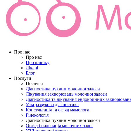
Про нас
Про нас
Про клініку
Лікарі
Блог
Послуги
Послуги
Діагностика пухлин молочної залози
Лікування захворювань молочної залози
Діагностика та лікування ендокринних захворюван
Ультразвукова діагностика
Консультація та огляд мамолога
Гінекологія
Діагностика пухлин молочної залози
Огляд і пальпація молочних залоз
УЗД молочної залози