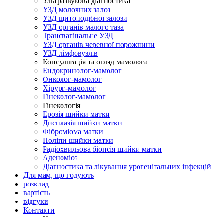
Ультразвукова діагностика
УЗД молочних залоз
УЗД щитоподібної залози
УЗД органів малого таза
Трансвагінальне УЗД
УЗД органів черевної порожнини
УЗД лімфовузлів
Консультація та огляд мамолога
Ендокринолог-мамолог
Онколог-мамолог
Хірург-мамолог
Гінеколог-мамолог
Гінекологія
Ерозія шийки матки
Дисплазія шийки матки
Фіброміома матки
Поліпи шийки матки
Радіохвильова біопсія шийки матки
Аденоміоз
Діагностика та лікування урогенітальних інфекцій
Для мам, що годують
розклад
вартість
відгуки
Контакти