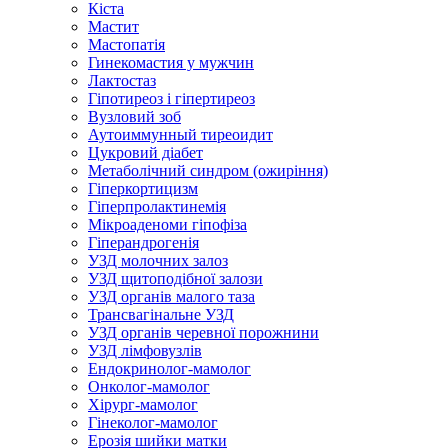
Кіста
Мастит
Мастопатія
Гинекомастия у мужчин
Лактостаз
Гіпотиреоз і гіпертиреоз
Вузловий зоб
Аутоиммунный тиреоидит
Цукровий діабет
Метаболічний синдром (ожиріння)
Гіперкортицизм
Гіперпролактинемія
Мікроаденоми гіпофіза
Гіперандрогенія
УЗД молочних залоз
УЗД щитоподібної залози
УЗД органів малого таза
Трансвагінальне УЗД
УЗД органів черевної порожнини
УЗД лімфовузлів
Ендокринолог-мамолог
Онколог-мамолог
Хірург-мамолог
Гінеколог-мамолог
Ерозія шийки матки