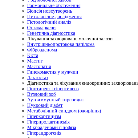
Гормональне обстеження
Біопсія новоутворень
Цитологічне дослідження
Гістологічний аналіз
Онкомаркери
Генетична діагностика
Лікування захворювань молочної залози
Внутрішньопротокова папілома
Фіброаденома
Кіста
Мастит
Мастопатія
Гинекомастия у мужчин
Лактостаз
Діагностика та лікування ендокринних захворюван
Гіпотиреоз і гіпертиреоз
Вузловий зоб
Аутоиммунный тиреоидит
Цукровий діабет
Метаболічний синдром (ожиріння)
Гіперкортицизм
Гіперпролактинемія
Мікроаденоми гіпофіза
Гіперандрогенія