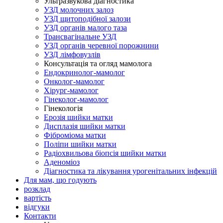
Ультразвукова діагностика
УЗД молочних залоз
УЗД щитоподібної залози
УЗД органів малого таза
Трансвагінальне УЗД
УЗД органів черевної порожнини
УЗД лімфовузлів
Консультація та огляд мамолога
Ендокринолог-мамолог
Онколог-мамолог
Хірург-мамолог
Гінеколог-мамолог
Гінекологія
Ерозія шийки матки
Дисплазія шийки матки
Фіброміома матки
Поліпи шийки матки
Радіохвильова біопсія шийки матки
Аденоміоз
Діагностика та лікування урогенітальних інфекцій
Для мам, що годують
розклад
вартість
відгуки
Контакти