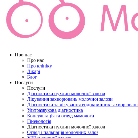
Про нас
Про нас
Про клініку
Лікарі
Блог
Послуги
Послуги
Діагностика пухлин молочної залози
Лікування захворювань молочної залози
Діагностика та лікування ендокринних захворюван
Ультразвукова діагностика
Консультація та огляд мамолога
Гінекологія
Діагностика пухлин молочної залози
Огляд і пальпація молочних залоз
УЗД молочної залози