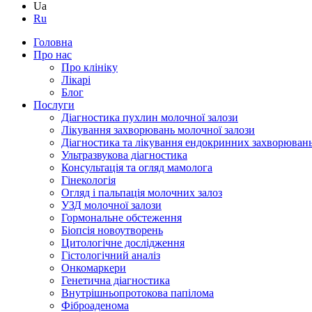
Ua
Ru
Головна
Про нас
Про клініку
Лікарі
Блог
Послуги
Діагностика пухлин молочної залози
Лікування захворювань молочної залози
Діагностика та лікування ендокринних захворюван
Ультразвукова діагностика
Консультація та огляд мамолога
Гінекологія
Огляд і пальпація молочних залоз
УЗД молочної залози
Гормональне обстеження
Біопсія новоутворень
Цитологічне дослідження
Гістологічний аналіз
Онкомаркери
Генетична діагностика
Внутрішньопротокова папілома
Фіброаденома