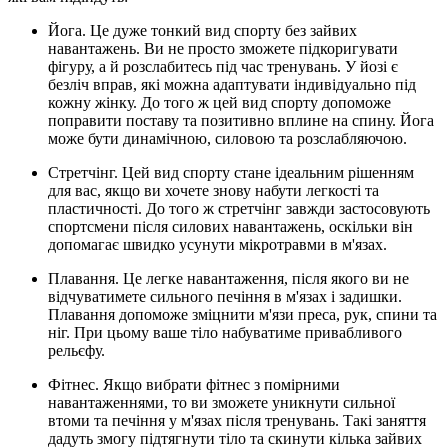
Йога. Це дуже тонкий вид спорту без зайвих
навантажень. Ви не просто зможете підкоригувати
фігуру, а й розслабитесь під час тренувань. У йозі є
безліч вправ, які можна адаптувати індивідуально під
кожну жінку. До того ж цей вид спорту допоможе
поправити поставу та позитивно вплине на спину. Йога
може бути динамічною, силовою та розслабляючою.
Стретчінг. Цей вид спорту стане ідеальним рішенням
для вас, якщо ви хочете знову набути легкості та
пластичності. До того ж стретчінг завжди застосовують
спортсмени після силових навантажень, оскільки він
допомагає швидко усунути мікротравми в м'язах.
Плавання. Це легке навантаження, після якого ви не
відчуватимете сильного печіння в м'язах і задишки.
Плавання допоможе зміцнити м'язи преса, рук, спини та
ніг. При цьому ваше тіло набуватиме привабливого
рельєфу.
Фітнес. Якщо вибрати фітнес з помірними
навантаженнями, то ви зможете уникнути сильної
втоми та печіння у м'язах після тренувань. Такі заняття
дадуть змогу підтягнути тіло та скинути кілька зайвих