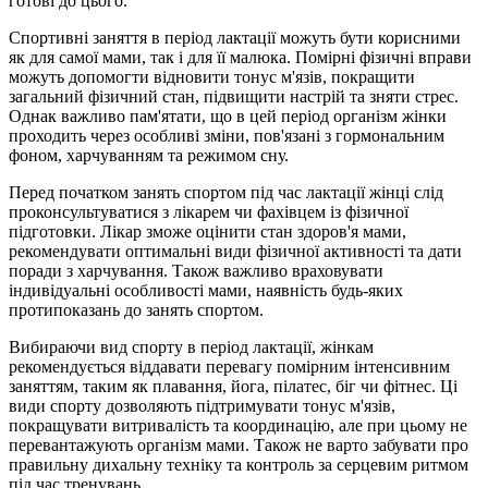
готові до цього.
Спортивні заняття в період лактації можуть бути корисними
як для самої мами, так і для її малюка. Помірні фізичні вправи
можуть допомогти відновити тонус м'язів, покращити
загальний фізичний стан, підвищити настрій та зняти стрес.
Однак важливо пам'ятати, що в цей період організм жінки
проходить через особливі зміни, пов'язані з гормональним
фоном, харчуванням та режимом сну.
Перед початком занять спортом під час лактації жінці слід
проконсультуватися з лікарем чи фахівцем із фізичної
підготовки. Лікар зможе оцінити стан здоров'я мами,
рекомендувати оптимальні види фізичної активності та дати
поради з харчування. Також важливо враховувати
індивідуальні особливості мами, наявність будь-яких
протипоказань до занять спортом.
Вибираючи вид спорту в період лактації, жінкам
рекомендується віддавати перевагу помірним інтенсивним
заняттям, таким як плавання, йога, пілатес, біг чи фітнес. Ці
види спорту дозволяють підтримувати тонус м'язів,
покращувати витривалість та координацію, але при цьому не
перевантажують організм мами. Також не варто забувати про
правильну дихальну техніку та контроль за серцевим ритмом
під час тренувань.