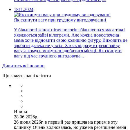
18
11.2024
Як скинути вагу при грудному вигодовуванні
У більшості жінок після пологів збільшується маса тіла і
з'являються зайві кілограми. Але кожна новоспечена
мама хоче відновити свою колишню фігуру. Виходить це
зробити далеко не у всіх. Хтось відразу втрачає зайву
вагу, а комусь можуть знадобитися місяці. Як скинути
вагу під час грудного вигодовува...
Дивитись всі новини
Що кажуть наші клієнти
Ирина
28.06.2026р.
26 июня 2026г. в первый раз пришла на прием в эту
клинику. Очень волновалась, но уже на ресепшене меня