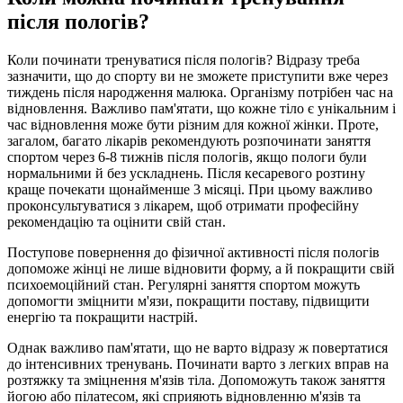
після пологів?
Коли починати тренуватися після пологів? Відразу треба
зазначити, що до спорту ви не зможете приступити вже через
тиждень після народження малюка. Організму потрібен час на
відновлення. Важливо пам'ятати, що кожне тіло є унікальним і
час відновлення може бути різним для кожної жінки. Проте,
загалом, багато лікарів рекомендують розпочинати заняття
спортом через 6-8 тижнів після пологів, якщо пологи були
нормальними й без ускладнень. Після кесаревого розтину
краще почекати щонайменше 3 місяці. При цьому важливо
проконсультуватися з лікарем, щоб отримати професійну
рекомендацію та оцінити свій стан.
Поступове повернення до фізичної активності після пологів
допоможе жінці не лише відновити форму, а й покращити свій
психоемоційний стан. Регулярні заняття спортом можуть
допомогти зміцнити м'язи, покращити поставу, підвищити
енергію та покращити настрій.
Однак важливо пам'ятати, що не варто відразу ж повертатися
до інтенсивних тренувань. Починати варто з легких вправ на
розтяжку та зміцнення м'язів тіла. Допоможуть також заняття
йогою або пілатесом, які сприяють відновленню м'язів та