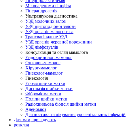
Гіперпролактинемія
Мікроаденоми гіпофіза
Гіперандрогенія
Ультразвукова діагностика
УЗД молочних залоз
УЗД щитоподібної залози
УЗД органів малого таза
Трансвагінальне УЗД
УЗД органів черевної порожнини
УЗД лімфовузлів
Консультація та огляд мамолога
Ендокринолог-мамолог
Онколог-мамолог
Хірург-мамолог
Гінеколог-мамолог
Гінекологія
Ерозія шийки матки
Дисплазія шийки матки
Фіброміома матки
Поліпи шийки матки
Радіохвильова біопсія шийки матки
Аденоміоз
Діагностика та лікування урогенітальних інфекцій
Для мам, що годують
розклад