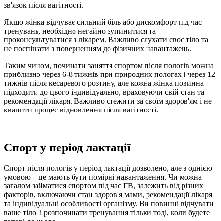
зв'язок після вагітності.
Якщо жінка відчуває сильний біль або дискомфорт під час
тренувань, необхідно негайно зупинитися та
проконсультуватися з лікарем. Важливо слухати своє тіло та
не поспішати з поверненням до фізичних навантажень.
Таким чином, починати заняття спортом після пологів можна
приблизно через 6-8 тижнів при природних пологах і через 12
тижнів після кесаревого розтину, але кожна жінка повинна
підходити до цього індивідуально, враховуючи свій стан та
рекомендації лікаря. Важливо стежити за своїм здоров'ям і не
квапити процес відновлення після вагітності.
Спорт у період лактації
Спорт після пологів у період лактації дозволено, але з однією
умовою – це мають бути помірні навантаження. Чи можна
загалом займатися спортом під час ГВ, залежить від різних
факторів, включаючи стан здоров'я мами, рекомендації лікаря
та індивідуальні особливості організму. Ви повинні відчувати
ваше тіло, і розпочинати тренування тільки тоді, коли будете