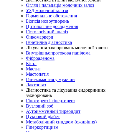
Огляд і пальпація молочних залоз
УЗД молочної залози
Гормональне обстеження
Біопсія новоутворень
Цитологічне дослідження
Гістологічний аналіз
Онкомаркери
Генетична діагностика
Лікування захворювань молочної залози
Внутрішньопротокова папілома
Фіброаденома
Кіста
Мастит
Мастопатія
Гинекомастия у мужчин
Лактостаз
Діагностика та лікування ендокринних
захворювань
Гіпотиреоз і гіпертиреоз
Вузловий зоб
Аутоиммунный тиреоидит
Цукровий діабет
Метаболічний синдром (ожиріння)
Гіперкортицизм