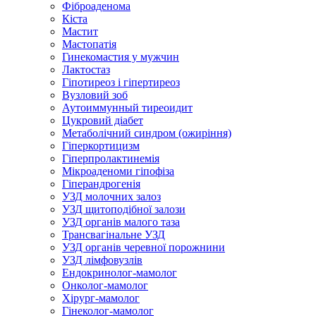
Фіброаденома
Кіста
Мастит
Мастопатія
Гинекомастия у мужчин
Лактостаз
Гіпотиреоз і гіпертиреоз
Вузловий зоб
Аутоиммунный тиреоидит
Цукровий діабет
Метаболічний синдром (ожиріння)
Гіперкортицизм
Гіперпролактинемія
Мікроаденоми гіпофіза
Гіперандрогенія
УЗД молочних залоз
УЗД щитоподібної залози
УЗД органів малого таза
Трансвагінальне УЗД
УЗД органів черевної порожнини
УЗД лімфовузлів
Ендокринолог-мамолог
Онколог-мамолог
Хірург-мамолог
Гінеколог-мамолог