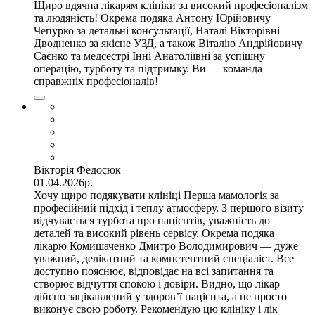
Щиро вдячна лікарям клініки за високий професіоналізм
та людяність! Окрема подяка Антону Юрійовичу
Чепурко за детальні консультації, Наталі Вікторівні
Дводненко за якісне УЗД, а також Віталію Андрійовичу
Саєнко та медсестрі Інні Анатоліївні за успішну
операцію, турботу та підтримку. Ви — команда
справжніх професіоналів!
Вікторія Федосюк
01.04.2026р.
Хочу щиро подякувати клініці Перша мамологія за
професійний підхід і теплу атмосферу. З першого візиту
відчувається турбота про пацієнтів, уважність до
деталей та високий рівень сервісу. Окрема подяка
лікарю Комишаченко Дмитро Володимирович — дуже
уважний, делікатний та компетентний спеціаліст. Все
доступно пояснює, відповідає на всі запитання та
створює відчуття спокою і довіри. Видно, що лікар
дійсно зацікавлений у здоров’ї пацієнта, а не просто
виконує свою роботу. Рекомендую цю клініку і лік