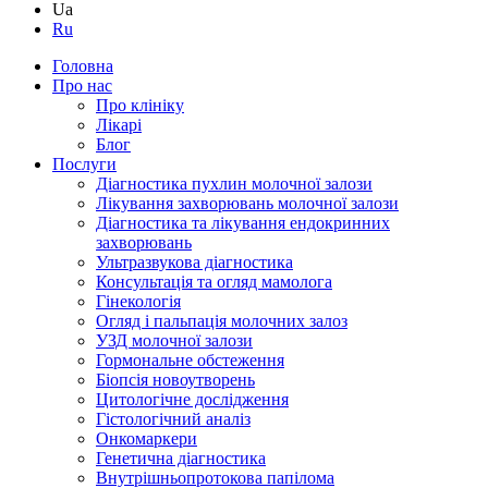
Ua
Ru
Головна
Про нас
Про клініку
Лікарі
Блог
Послуги
Діагностика пухлин молочної залози
Лікування захворювань молочної залози
Діагностика та лікування ендокринних
захворювань
Ультразвукова діагностика
Консультація та огляд мамолога
Гінекологія
Огляд і пальпація молочних залоз
УЗД молочної залози
Гормональне обстеження
Біопсія новоутворень
Цитологічне дослідження
Гістологічний аналіз
Онкомаркери
Генетична діагностика
Внутрішньопротокова папілома