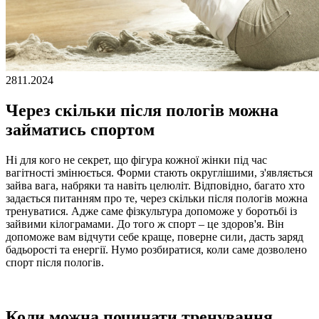
28
11.2024
Через скільки після пологів можна
займатись спортом
Ні для кого не секрет, що фігура кожної жінки під час
вагітності змінюється. Форми стають округлішими, з'являється
зайва вага, набряки та навіть целюліт. Відповідно, багато хто
задається питанням про те, через скільки після пологів можна
тренуватися. Адже саме фізкультура допоможе у боротьбі із
зайвими кілограмами. До того ж спорт – це здоров'я. Він
допоможе вам відчути себе краще, поверне сили, дасть заряд
бадьорості та енергії. Нумо розбиратися, коли саме дозволено
спорт після пологів.
Коли можна починати тренування