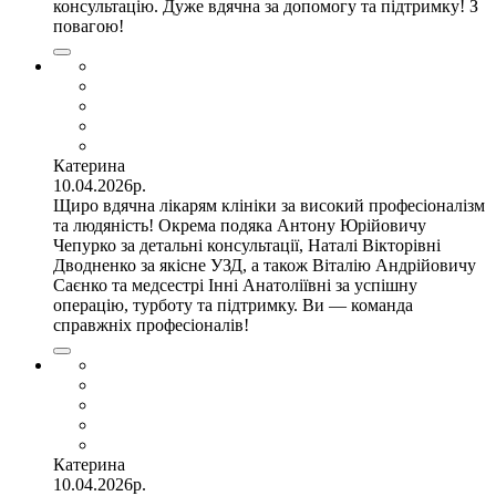
консультацію. Дуже вдячна за допомогу та підтримку! З
повагою!
Катерина
10.04.2026р.
Щиро вдячна лікарям клініки за високий професіоналізм
та людяність! Окрема подяка Антону Юрійовичу
Чепурко за детальні консультації, Наталі Вікторівні
Дводненко за якісне УЗД, а також Віталію Андрійовичу
Саєнко та медсестрі Інні Анатоліївні за успішну
операцію, турботу та підтримку. Ви — команда
справжніх професіоналів!
Катерина
10.04.2026р.