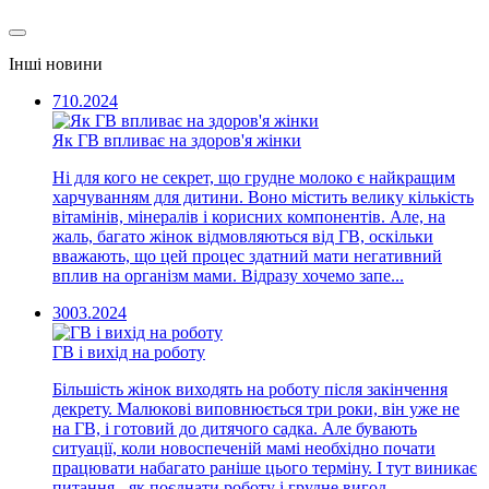
Інші новини
7
10.2024
Як ГВ впливає на здоров'я жінки
Ні для кого не секрет, що грудне молоко є найкращим
харчуванням для дитини. Воно містить велику кількість
вітамінів, мінералів і корисних компонентів. Але, на
жаль, багато жінок відмовляються від ГВ, оскільки
вважають, що цей процес здатний мати негативний
вплив на організм мами. Відразу хочемо запе...
30
03.2024
ГВ і вихід на роботу
Більшість жінок виходять на роботу після закінчення
декрету. Малюкові виповнюється три роки, він уже не
на ГВ, і готовий до дитячого садка. Але бувають
ситуації, коли новоспеченій мамі необхідно почати
працювати набагато раніше цього терміну. І тут виникає
питання - як поєднати роботу і грудне вигод...