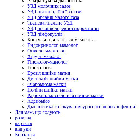
Ультразвукова діагностика
УЗД молочних залоз
УЗД щитоподібної залози
УЗД органів малого таза
Трансвагінальне УЗД
УЗД органів черевної порожнини
УЗД лімфовузлів
Консультація та огляд мамолога
Ендокринолог-мамолог
Онколог-мамолог
Хірург-мамолог
Гінеколог-мамолог
Гінекологія
Ерозія шийки матки
Дисплазія шийки матки
Фіброміома матки
Поліпи шийки матки
Радіохвильова біопсія шийки матки
Аденоміоз
Діагностика та лікування урогенітальних інфекцій
Для мам, що годують
розклад
вартість
відгуки
Контакти