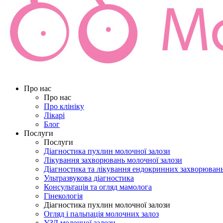
Про нас
Про нас
Про клініку
Лікарі
Блог
Послуги
Послуги
Діагностика пухлин молочної залози
Лікування захворювань молочної залози
Діагностика та лікування ендокринних захворюван
Ультразвукова діагностика
Консультація та огляд мамолога
Гінекологія
Діагностика пухлин молочної залози
Огляд і пальпація молочних залоз
УЗД молочної залози