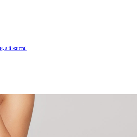
и, а й життя!