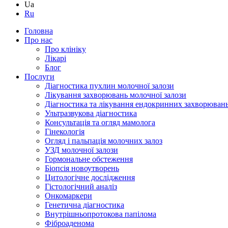
Ua
Ru
Головна
Про нас
Про клініку
Лікарі
Блог
Послуги
Діагностика пухлин молочної залози
Лікування захворювань молочної залози
Діагностика та лікування ендокринних захворюван
Ультразвукова діагностика
Консультація та огляд мамолога
Гінекологія
Огляд і пальпація молочних залоз
УЗД молочної залози
Гормональне обстеження
Біопсія новоутворень
Цитологічне дослідження
Гістологічний аналіз
Онкомаркери
Генетична діагностика
Внутрішньопротокова папілома
Фіброаденома