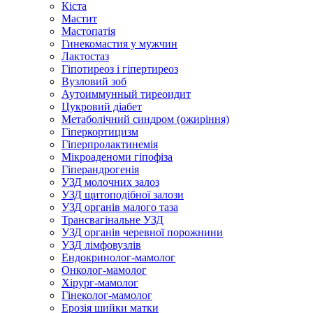
Кіста
Мастит
Мастопатія
Гинекомастия у мужчин
Лактостаз
Гіпотиреоз і гіпертиреоз
Вузловий зоб
Аутоиммунный тиреоидит
Цукровий діабет
Метаболічний синдром (ожиріння)
Гіперкортицизм
Гіперпролактинемія
Мікроаденоми гіпофіза
Гіперандрогенія
УЗД молочних залоз
УЗД щитоподібної залози
УЗД органів малого таза
Трансвагінальне УЗД
УЗД органів черевної порожнини
УЗД лімфовузлів
Ендокринолог-мамолог
Онколог-мамолог
Хірург-мамолог
Гінеколог-мамолог
Ерозія шийки матки