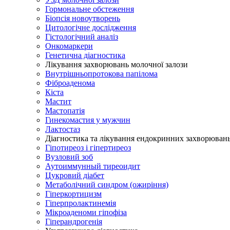
Гормональне обстеження
Біопсія новоутворень
Цитологічне дослідження
Гістологічний аналіз
Онкомаркери
Генетична діагностика
Лікування захворювань молочної залози
Внутрішньопротокова папілома
Фіброаденома
Кіста
Мастит
Мастопатія
Гинекомастия у мужчин
Лактостаз
Діагностика та лікування ендокринних захворюван
Гіпотиреоз і гіпертиреоз
Вузловий зоб
Аутоиммунный тиреоидит
Цукровий діабет
Метаболічний синдром (ожиріння)
Гіперкортицизм
Гіперпролактинемія
Мікроаденоми гіпофіза
Гіперандрогенія