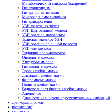
Метаболический синдром (ожирение)
Гиперкортицизм
Гиперпролактинемия
Микроаденомы гипофиза
Гиперандрогения
УЗИ молочных желез
УЗИ Щитовидной железы
УЗИ органов малого таза
Трансвагинальное УЗИ
УЗИ органов брюшной полости
УЗИ лимфоузлов
Эндокринолог-маммолог
Онколог-маммолог
Хирург-маммолог
Гинеколог-маммолог
Эрозия шейки матки
Дисплазия шейки матки
Фибромиома матки
Полипы шейки матки
Радиоволновая биопсия шейки матки
Аденомиоз
Диагностика и лечение урогенитальных инфекций
Для кормящих мам
расписание
стоимость