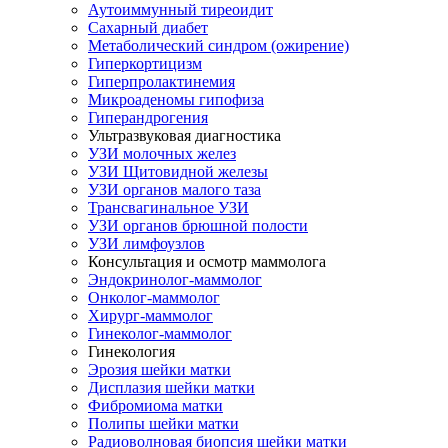
Аутоиммунный тиреоидит
Сахарный диабет
Метаболический синдром (ожирение)
Гиперкортицизм
Гиперпролактинемия
Микроаденомы гипофиза
Гиперандрогения
Ультразвуковая диагностика
УЗИ молочных желез
УЗИ Щитовидной железы
УЗИ органов малого таза
Трансвагинальное УЗИ
УЗИ органов брюшной полости
УЗИ лимфоузлов
Консультация и осмотр маммолога
Эндокринолог-маммолог
Онколог-маммолог
Хирург-маммолог
Гинеколог-маммолог
Гинекология
Эрозия шейки матки
Дисплазия шейки матки
Фибромиома матки
Полипы шейки матки
Радиоволновая биопсия шейки матки