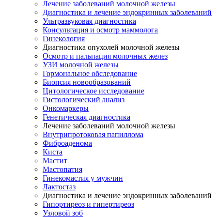
Лечение заболеваний молочной железы
Диагностика и лечение эндокринных заболеваний
Ультразвуковая диагностика
Консультация и осмотр маммолога
Гинекология
Диагностика опухолей молочной железы
Осмотр и пальпация молочных желез
УЗИ молочной железы
Гормональное обследование
Биопсия новообразований
Цитологическое исследование
Гистологический анализ
Онкомаркеры
Генетическая диагностика
Лечение заболеваний молочной железы
Внутрипротоковая папиллома
Фиброаденома
Киста
Мастит
Мастопатия
Гинекомастия у мужчин
Лактостаз
Диагностика и лечение эндокринных заболеваний
Гипортиреоз и гипертиреоз
Узловой зоб