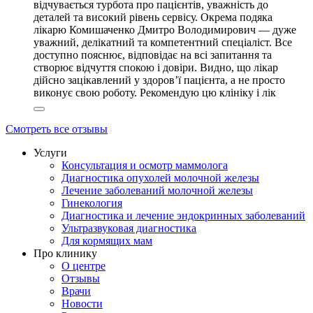
відчувається турбота про пацієнтів, уважність до
деталей та високий рівень сервісу. Окрема подяка
лікарю Комишаченко Дмитро Володимирович — дуже
уважний, делікатний та компетентний спеціаліст. Все
доступно пояснює, відповідає на всі запитання та
створює відчуття спокою і довіри. Видно, що лікар
дійсно зацікавлений у здоров’ї пацієнта, а не просто
виконує свою роботу. Рекомендую цю клініку і лік
Смотреть все отзывы
Услуги
Консультация и осмотр маммолога
Диагностика опухолей молочной железы
Лечение заболеваний молочной железы
Гинекология
Диагностика и лечение эндокринных заболеваний
Ультразвуковая диагностика
Для кормящих мам
Про клинику
О центре
Отзывы
Врачи
Новости