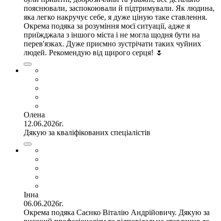
пояснювали, заспокоювали й підтримували. Як людина,
яка легко накручує себе, я дуже ціную таке ставлення.
Окрема подяка за розуміння моєї ситуації, адже я
приїжджала з іншого міста і не могла щодня бути на
перев'язках. Дуже приємно зустрічати таких чуйних
людей. Рекомендую від щирого серця! 🌷
Олена
12.06.2026г.
Дякую за кваліфікованих спеціалістів
Інна
06.06.2026г.
Окрема подяка Саєнко Віталію Андрійовичу. Дякую за