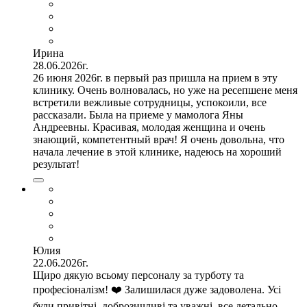
Ирина
28.06.2026г.
26 июня 2026г. в первый раз пришла на прием в эту
клинику. Очень волновалась, но уже на ресепшене меня
встретили вежливые сотрудницы, успокоили, все
рассказали. Была на приеме у мамолога Яны
Андреевны. Красивая, молодая женщина и очень
знающий, компетентный врач! Я очень довольна, что
начала лечение в этой клинике, надеюсь на хороший
результат!
Юлия
22.06.2026г.
Щиро дякую всьому персоналу за турботу та
професіоналізм! ❤️ Залишилася дуже задоволена. Усі
були привітні, доброзичливі та уважні, все детально