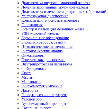
Диагностика опухолей молочной железы
Лечение заболеваний молочной железы
Диагностика и лечение эндокринных заболеваний
Ультразвуковая диагностика
Консультация и осмотр маммолога
Гинекология
Осмотр и пальпация молочных желез
УЗИ молочной железы
Гормональное обследование
Биопсия новообразований
Цитологическое исследование
Гистологический анализ
Онкомаркеры
Генетическая диагностика
Внутрипротоковая папиллома
Фиброаденома
Киста
Мастит
Мастопатия
Гинекомастия у мужчин
Лактостаз
Гипортиреоз и гипертиреоз
Узловой зоб
Аутоиммунный тиреоидит
Сахарный диабет