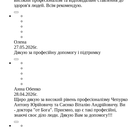
високий професіоналізм та відповідальне ставлення до
здоров'я людей. Всім рекомендую.
Олена
27.05.2026г.
Дякую за професійну допомогу і підтримку
Анна Обенко
28.04.2026г.
Щиро дякую за високий рівень професіоналізму Чепурко
Антону Юрійовичу та Саєнко Віталію Андрійовичу. Ви
- доктора "от Бога". Приємно, що є такі професійні,
знаючі своє діло люди. Дякую Вам за допомогу!!!