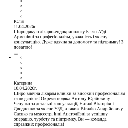
Юлія
11.04.2026г.
Щиро дякую лікарю-ендокринологу Базян Аїді
Арменівні за професіоналізм, уважність і якісну
консультацію. Дуже вдячна за допомогу та підтримку! З
повагою!
Катерина
10.04.2026г.
Щиро вдячна лікарям клініки за високий професіоналізм
та людяність! Окрема подяка Антону Юрійовичу
Чепурко за детальні консультації, Наталі Вікторівні
Дводненко за якісне УЗД, а також Віталію Андрійовичу
Саєнко та медсестрі Інні Анатоліївні за успішну
операцію, турботу та підтримку. Ви — команда
справжніх професіоналів!