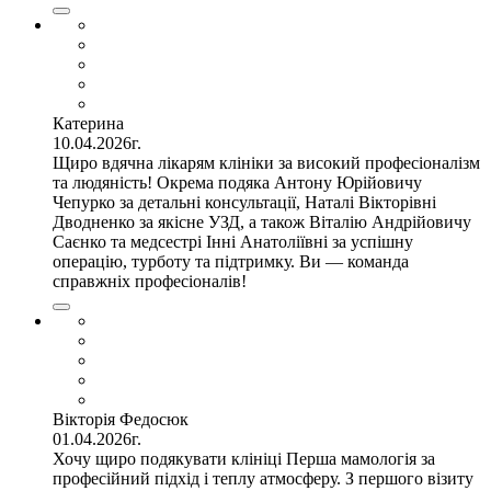
Катерина
10.04.2026г.
Щиро вдячна лікарям клініки за високий професіоналізм
та людяність! Окрема подяка Антону Юрійовичу
Чепурко за детальні консультації, Наталі Вікторівні
Дводненко за якісне УЗД, а також Віталію Андрійовичу
Саєнко та медсестрі Інні Анатоліївні за успішну
операцію, турботу та підтримку. Ви — команда
справжніх професіоналів!
Вікторія Федосюк
01.04.2026г.
Хочу щиро подякувати клініці Перша мамологія за
професійний підхід і теплу атмосферу. З першого візиту